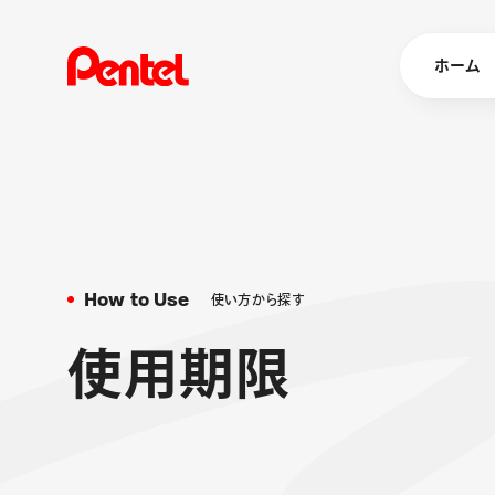
ホーム
商品を
ボールペン
ペン
H
o
w
t
o
U
s
e
使
い
方
か
ら
探
す
マーカー
シャープペ
エナージェル
使
用
期
限
消し具
ブラッシュ（
画材
その他