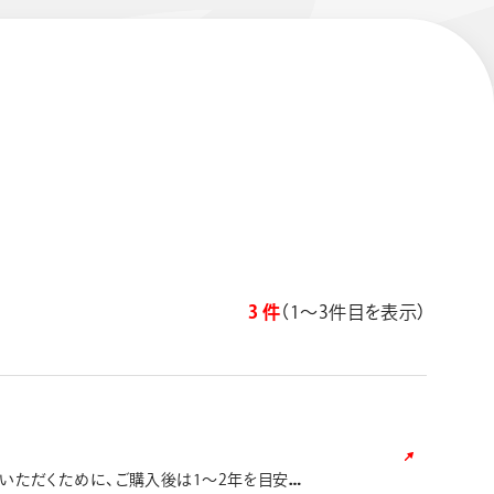
エナージェル コハレ
スマッシュ 限定 ダイヤ
モンドメタリックカラ
3 件
（1〜3件目を表示）
ーズ
いただくために、ご購入後は1～2年を目安に