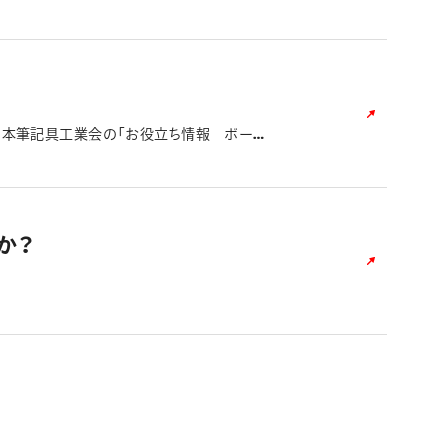
」もご参照ください。
日本筆記具工業会の「お役立ち情報 ボール
か？