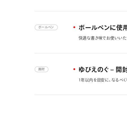
使い切るようご使用ください
ボールペンに使
ボールペン
快適な書き味でお使いいた
ペン編」もご参照ください。
ゆびえのぐ – 
画材
1年以内を目安に、なるべ