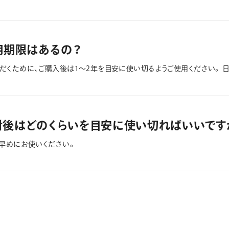
。 日本筆記具工業会の「お役立ち情報 マーキング編（筆ペンのページ）
用期限はあるの？
だくために、ご購入後は1～2年を目安に使い切るようご使用ください。 
開封後はどのくらいを目安に使い切ればいいです
く早めにお使いください。