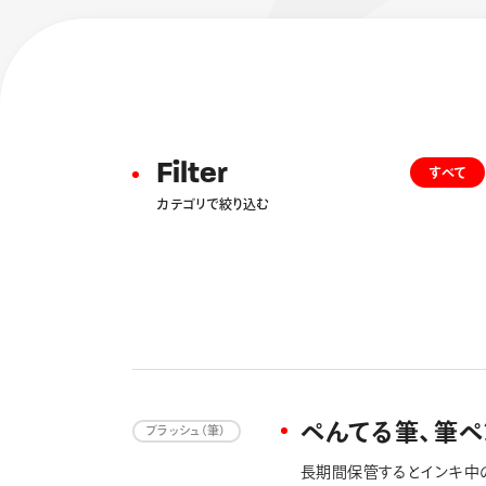
Filter
すべて
カテゴリで絞り込む
フローチュ
Skyly De
ぺんてる筆、筆
ブラッシュ（筆）
長期間保管するとインキ中