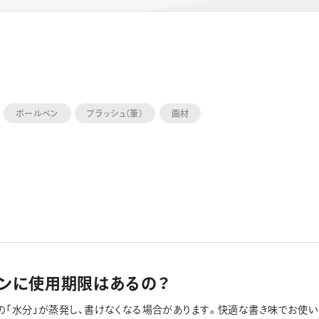
ボールペン
ブラッシュ（筆）
画材
ーン 限定
アートクレヨン
くるりら
sign
ペンに使用期限はあるの？
の「水分」が蒸発し、書けなくなる場合があります。快適な書き味でお使い