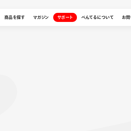
商品を探す
マガジン
サポート
ぺんてるについて
お問
探す
ぺんてるについて
ン
サインペン
オレンズ
メッセージ
採用情報
筆）
運営会社