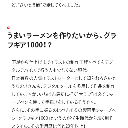
ど、“さいとう節”で話してくれました。
0
1
う
ま
い
ラ
ー
メ
ン
を
作
り
た
い
か
ら
、
グ
ラ
フ
ギ
ア
1
0
0
0
！
？
下絵から仕上げまでイラストの制作工程すべてをデジ
タルデバイスで行う人も少なくない現代。
日本有数の人気イラストレーターとして知られるさいと
うなおきさんも、デジタルツールを多用して作品を制作
していますが、いちばん最初に描く“大ラフ”は必ずシャ
ープペンを使って手描きをしているそうです。
さらに、その手に握るのはぺんてるの製図用シャープペ
ン「グラフギア1000」というのが学生時代から続く制作
スタイル。その愛用歴は何と20年以上！