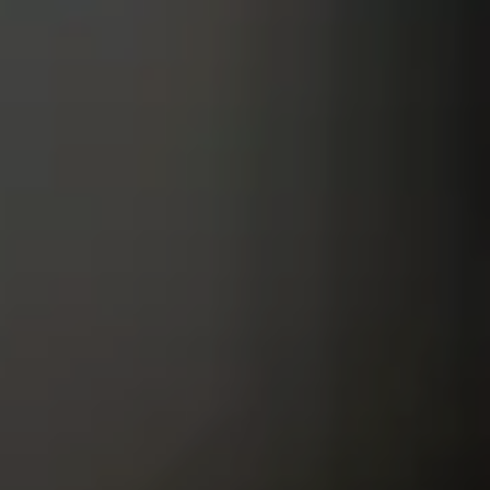
画材
その他