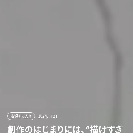
表現する人々
2024.11.21
創
作
の
は
じ
ま
り
に
は
、
“
描
け
す
ぎ