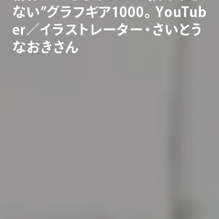
な
い
”
グ
ラ
フ
ギ
ア
1
0
0
0
。
Y
o
u
T
u
b
e
r
／
イ
ラ
ス
ト
レ
ー
タ
ー
・
さ
い
と
う
な
お
き
さ
ん