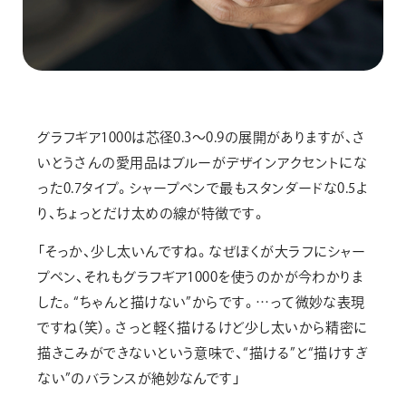
グラフギア1000は芯径0.3〜0.9の展開がありますが、さ
いとうさんの愛用品はブルーがデザインアクセントにな
った0.7タイプ。シャープペンで最もスタンダードな0.5よ
り、ちょっとだけ太めの線が特徴です。
「そっか、少し太いんですね。なぜぼくが大ラフにシャー
プペン、それもグラフギア1000を使うのかが今わかりま
した。“ちゃんと描けない”からです。…って微妙な表現
ですね（笑）。さっと軽く描けるけど少し太いから精密に
描きこみができないという意味で、“描ける”と“描けすぎ
ない”のバランスが絶妙なんです」