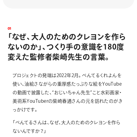
0
1
「
な
ぜ
、
大
人
の
た
め
の
ク
レ
ヨ
ン
を
作
ら
な
い
の
か
」
、
つ
く
り
手
の
意
識
を
1
8
0
度
変
え
た
監
修
者
柴
崎
先
生
の
言
葉
。
プロジェクトの発端は2022年2月。ぺんてるくれよんを
使い、油絵さながらの重厚感たっぷりな絵をYouTube
の動画で披露した、“おじいちゃん先生”こと水彩画家・
美術系YouTuberの柴崎春通さんの元を訪れたのがき
っかけです。
「ぺんてるさんは、なぜ、大人のためのクレヨンを作ら
ないんですか？」