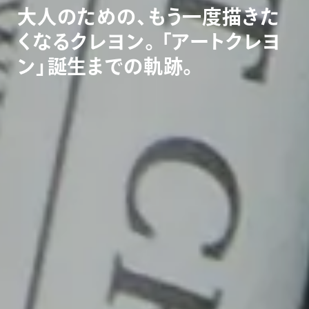
大
人
の
た
め
の
、
も
う
一
度
描
き
た
く
な
る
ク
レ
ヨ
ン
。
「
ア
ー
ト
ク
レ
ヨ
ン
」
誕
生
ま
で
の
軌
跡
。