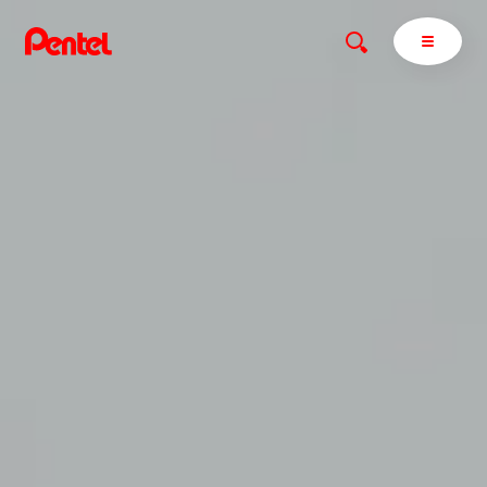
商品を探す
商品を探すトップ
ボールペン
ぺんてるについて
ペン
エナージェル
サインペン
オレンズ
マーカー
ぺんてるについてトップ
シャープペン
メッセージ
消し具
採用情報
ブラッシュ（筆）
運営会社