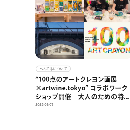
ぺんてるについて
“100点のアートクレヨン画展
×artwine.tokyo” コラボワーク
ショップ開催 大人のための特
な体験が、大人の隠れ家「日比谷
2025.09.03
OKUROJI」への展示へ