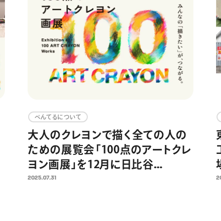
ぺんてるについて
大人のクレヨンで描く全ての人の
ための展覧会「100点のアートクレ
別
ヨン画展」を12月に日比谷
OKUROJIで開催 8月8日(金)より
2025.07.31
2
作品募集開始