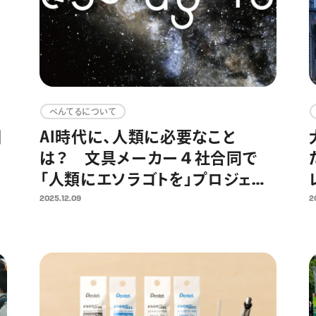
ぺんてるについて
日
AI時代に、人類に必要なこと
は？ 文具メーカー４社合同で
「人類にエソラゴトを」プロジェク
ト開始
2025.12.09
2