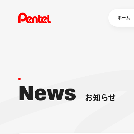
ホーム
商品を
ボールペン
ペン
N
e
w
s
マーカー
シャープペ
エナージェル
お
知
ら
せ
消し具
ブラッシュ（
画材
その他