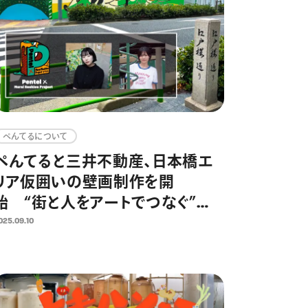
ぺんてるについて
ぺんてると三井不動産、日本橋エ
リア仮囲いの壁画制作を開
始 “街と人をアートでつなぐ”
「Pentel × Mural Rookies
025.09.10
Project 2025」