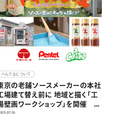
ぺんてるについて
東京の老舗ソースメーカーの本社
工場建て替え前に 地域と描く「工
場壁画ワークショップ」を開催 ト
キハソース×ぺんてる×ミズグチ
025.07.10
グッチ氏共同企画