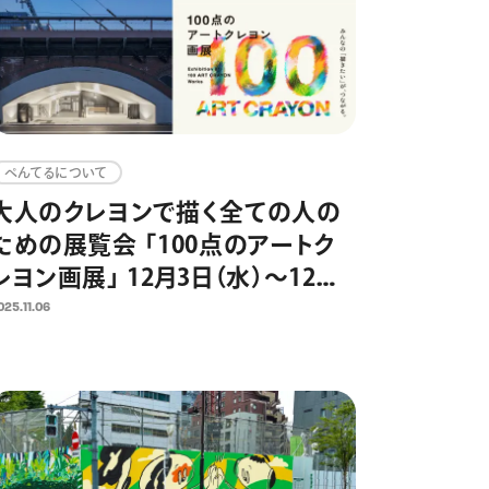
ぺんてるについて
大人のクレヨンで描く全ての人の
ための展覧会 「100点のアートク
レヨン画展」 12月3日（水）～12月7
日（日）に日比谷OKUROJIで開
025.11.06
催 2,300点以上の応募作品から
100点の選出作品を展示