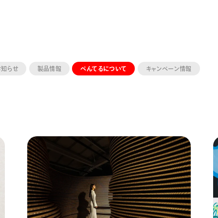
お知らせ
製品情報
ぺんてるについて
キャンペーン情報
ーン 限定
アートクレヨン
くるりら
sign