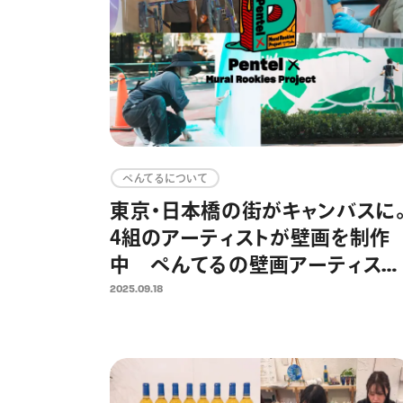
ぺんてるについて
東京・日本橋の街がキャンバスに
4組のアーティストが壁画を制作
中 ぺんてるの壁画アーティスト
育成プログラム「Pentel × Mura
2025.09.18
Rookies Project」第2弾