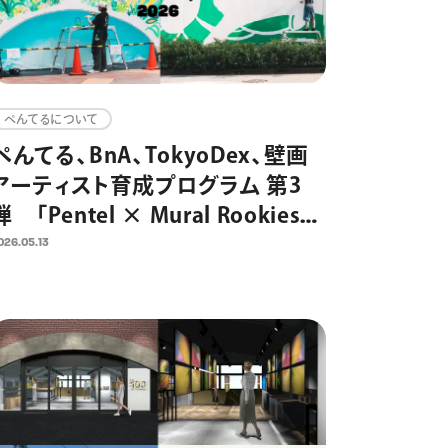
ぺんてるについて
ぺんてる、BnA、TokyoDex、壁画
アーティスト育成プログラム 第3
弾 「Pentel × Mural Rookies
Project 2026」の参加者募集開
026.05.13
始 東京・日本橋3カ所の制作場
所を4組に提供 街と人をアート
でつなぎ、アートを日常にするため
の取り組みとして