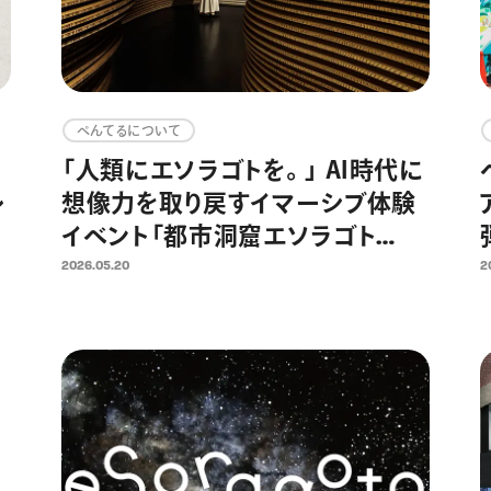
ぺんてるについて
「人類にエソラゴトを。」 AI時代に
レ
想像力を取り戻すイマーシブ体験
イベント「都市洞窟エソラゴト
数
ver.1」をついに一般公開へ 大平
2026.05.20
2
か
貴之氏監修－先史時代の洞窟壁
示
画と原始の満天の星空を日比谷で