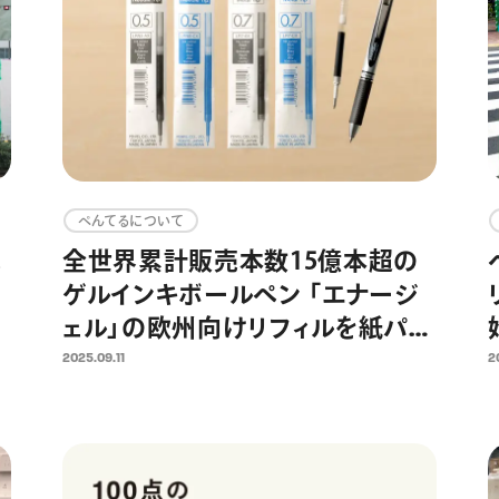
ぺんてるについて
。
全世界累計販売本数15億本超の
ゲルインキボールペン 「エナージ
ェル」の欧州向けリフィルを紙パッ
l
ケージに全面切り替え プラスチ
2025.09.11
2
ック使用量約40％削減を達成