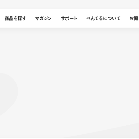
商品を探す
マガジン
サポート
ぺんてるについて
お問
探す
ぺんてるについて
ン
サインペン
オレンズ
メッセージ
採用情報
筆）
運営会社