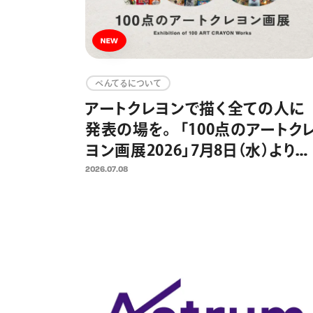
ぺんてるについて
アートクレヨンで描く全ての人に
発表の場を。 「100点のアートク
ヨン画展2026」7月8日（水）より作
品募集開始 2025年の応募総
2026.07.08
約2300点、今年も応募作品の中
ら100点を日比谷OKUROJIで展