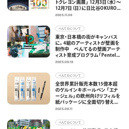
トクレヨン画展」 12月3日（水）～
12月7日（日）に日比谷OKUROJI
で開催 2,300点以上の応募作
2025.11.06
品から100点の選出作品を展示
ぺんてるについて
東京・日本橋の街がキャンバス
に。4組のアーティストが壁画を
制作中 ぺんてるの壁画アーテ
ィスト育成プログラム「Pentel
× Mural Rookies Project」第2
2025.09.18
弾
ぺんてるについて
全世界累計販売本数15億本超
のゲルインキボールペン 「エナ
ージェル」の欧州向けリフィルを
紙パッケージに全面切り替え
プラスチック使用量約40％削減
2025.09.11
を達成
ぺんてるについて