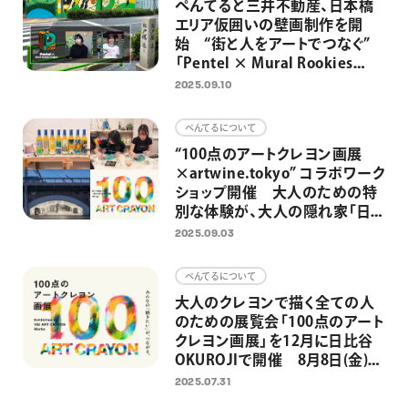
ぺんてると三井不動産、日本橋
エリア仮囲いの壁画制作を開
始 “街と人をアートでつなぐ”
「Pentel × Mural Rookies
Project 2025」
2025.09.10
ぺんてるについて
“100点のアートクレヨン画展
×artwine.tokyo” コラボワーク
ショップ開催 大人のための特
別な体験が、大人の隠れ家「日
比谷OKUROJI」への展示へ
2025.09.03
ぺんてるについて
大人のクレヨンで描く全ての人
のための展覧会「100点のアート
クレヨン画展」を12月に日比谷
OKUROJIで開催 8月8日(金)よ
り作品募集開始
2025.07.31