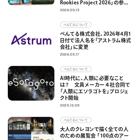
Rookies Project 2026」の参加
者募集開始 東京・日本橋3カ
2026.05.13
所の制作場所を4組に提供 街
と人をアートでつなぎ、アートを
ぺんてるについて
日常にするための取り組みとし
ぺんてる株式会社、2026年4月1
て
日付で法人名を「アストラム株式
会社」に変更
2026.03.17
ぺんてるについて
AI時代に、人類に必要なこと
は？ 文具メーカー４社合同で
「人類にエソラゴトを」プロジェ
クト開始
2025.12.09
ぺんてるについて
大人のクレヨンで描く全ての人
のための展覧会 「100点のアー