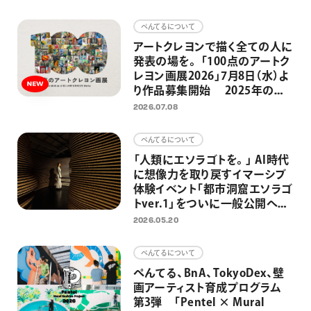
画材
ぺんてるについて
その他
アートクレヨンで描く全ての人に
発表の場を。 「100点のアートク
レヨン画展2026」7月8日（水）よ
り作品募集開始 2025年の応
募総数約2300点、今年も応募作
2026.07.08
品の中から100点を日比谷
OKUROJIで展示
ぺんてるについて
「人類にエソラゴトを。」 AI時代
に想像力を取り戻すイマーシブ
体験イベント「都市洞窟エソラゴ
トver.1」をついに一般公開へ
大平貴之氏監修－先史時代の洞
2026.05.20
窟壁画と原始の満天の星空を日
比谷で
ぺんてるについて
ぺんてる、BnA、TokyoDex、壁
画アーティスト育成プログラム
第3弾 「Pentel × Mural