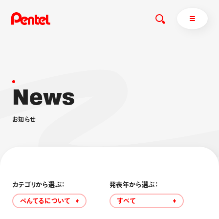
N
e
w
s
商品を探す
商品を探すトップ
お
知
ら
せ
ボールペン
ぺんてるについて
ペン
エナージェル
サインペン
オレンズ
マーカー
ぺんてるについてトップ
シャープペン
メッセージ
カテゴリから選ぶ：
発表年から選ぶ：
消し具
採用情報
ぺんてるについて
すべて
ブラッシュ（筆）
運営会社