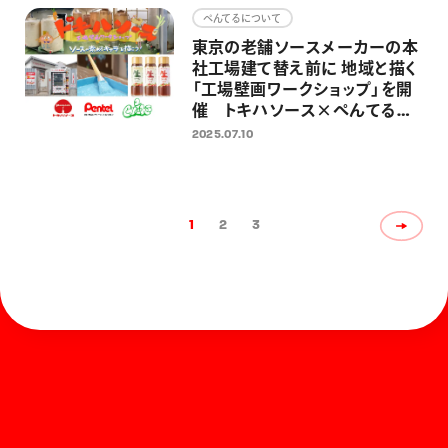
ぺんてるについて
東京の老舗ソースメーカーの本
社工場建て替え前に 地域と描く
「工場壁画ワークショップ」を開
催 トキハソース×ぺんてる×
ミズグチグッチ氏共同企画
2025.07.10
1
2
3
ホーム
お知らせ
商品を探す
お問い合わせ