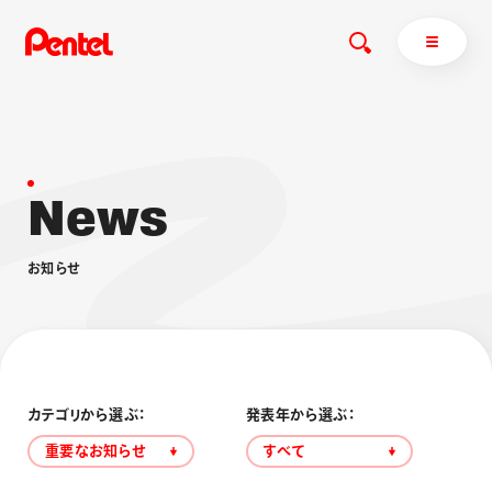
N
e
w
s
商品を探す
商品を探すトップ
お
知
ら
せ
ボールペン
ぺんてるについて
ペン
エナージェル
サインペン
オレンズ
マーカー
ぺんてるについてトップ
シャープペン
メッセージ
カテゴリから選ぶ：
発表年から選ぶ：
消し具
採用情報
重要なお知らせ
すべて
ブラッシュ（筆）
運営会社