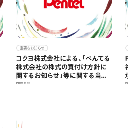
重要なお知らせ
コクヨ株式会社による、「ぺんてる
株式会社の株式の買付け方針に
関するお知らせ」等に関する当社
見解
2019.11.15
2