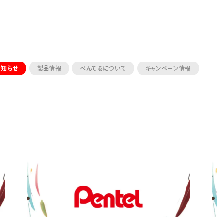
お知らせ
製品情報
ぺんてるについて
キャンペーン情報
ーン 限定
アートクレヨン
くるりら
sign