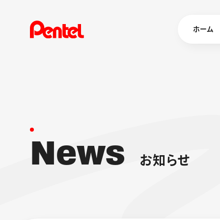
ホーム
商品を
ボールペン
ペン
N
e
w
s
マーカー
シャープペ
エナージェル
お
知
ら
せ
消し具
ブラッシュ（
画材
その他