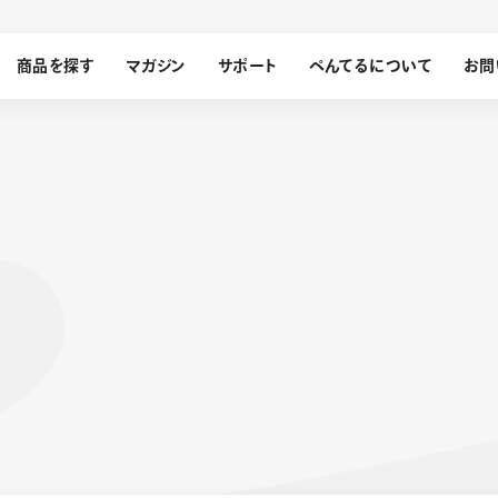
商品を探す
マガジン
サポート
ぺんてるについて
お問
探す
ぺんてるについて
ン
サインペン
オレンズ
メッセージ
採用情報
筆）
運営会社