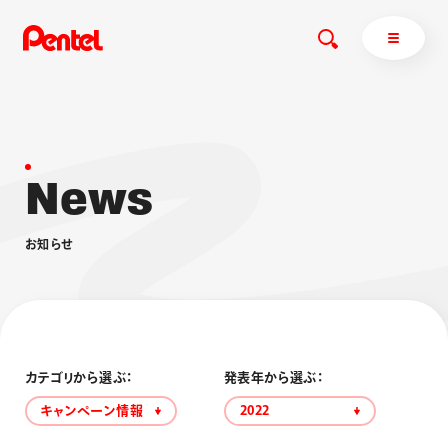
N
e
w
s
商品を探す
商品を探すトップ
お
知
ら
せ
ボールペン
ぺんてるについて
ペン
エナージェル
サインペン
オレンズ
マーカー
ぺんてるについてトップ
シャープペン
メッセージ
カテゴリから選ぶ：
発表年から選ぶ：
消し具
採用情報
キャンペーン情報
2022
ブラッシュ（筆）
運営会社