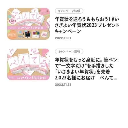
画材
キャンペーン情報
その他
年賀状を送ろう＆もらおう！ #い
さぎよい年賀状2023 プレゼント
キャンペーン
2022.11.21
キャンペーン情報
年賀状をもっと身近に。筆ペン
で“一文字だけ”を手描きした
「いさぎよい年賀状」を先着
2,023名様にお届け ぺんてる
に年賀状を送ると筆ペンが当た
2022.11.21
るキャンペーンも同時開催