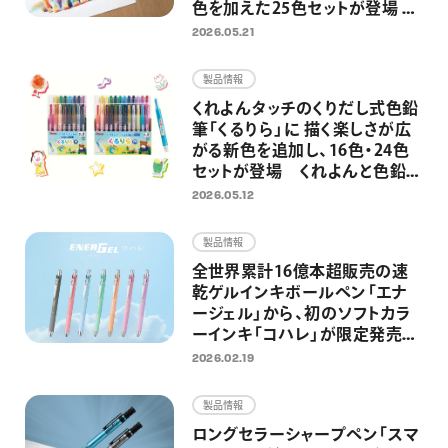
色を加えた25色セットが登場 混
色・グラデーション表現がさらに
2026.05.21
自由に
製品情報
くれよんタッチのくりだし式色鉛
筆「くるりら」に 描く楽しさが広
がる新色を追加し、16色・24色
セットが登場 くれよんと色鉛筆
のいいとこどりで、のびのびと自
2026.05.12
由なお絵描きへ
製品情報
全世界累計16億本超販売の速
乾ゲルインキボールペン「エナ
ージェル」から、初のソフトカラ
ーインキ「コハレ」が限定発売
穏やかな色合いのカラーインキ
2026.02.19
で手書きの時間を優しく彩る
製品情報
ロングセラーシャープペン「スマ