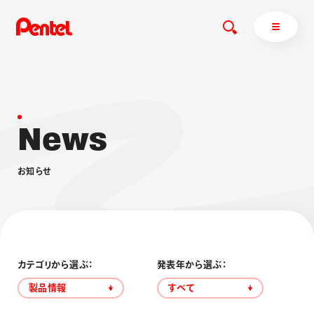
N
e
w
s
商品を探す
商品を探すトップ
お
知
ら
せ
ボールペン
ぺんてるについて
ペン
エナージェル
サインペン
オレンズ
マーカー
ぺんてるについてトップ
シャープペン
メッセージ
カテゴリから選ぶ：
発表年から選ぶ：
消し具
採用情報
製品情報
すべて
ブラッシュ（筆）
運営会社