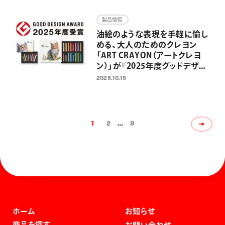
ートやイラスト、推し活グッズを
グリッターインキが華やかに彩
製品情報
る
油絵のような表現を手軽に愉し
める、大人のためのクレヨン
「ART CRAYON（アートクレヨ
ン）」が『2025年度グッドデザイ
ン賞』を受賞
2025.10.15
1
2
…
9
ホーム
お知らせ
商品を探す