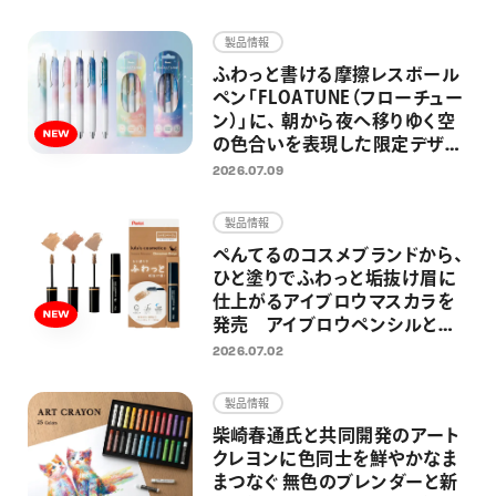
画材
製品情報
その他
ふわっと書ける摩擦レスボール
ペン「FLOATUNE（フローチュー
ン）」に、 朝から夜へ移りゆく空
の色合いを表現した限定デザイ
ンが登場 忙しい毎日の中でふ
2026.07.09
と空を見上げた時のように、リラ
ックス感のある仕上がりに
製品情報
ぺんてるのコスメブランドから、
ひと塗りでふわっと垢抜け眉に
仕上がるアイブロウマスカラを
発売 アイブロウペンシルと合
わせ使いしやすい シナモンベー
2026.07.02
ジュ、アッシュサクラ、ラテグレー
の3色展開
製品情報
柴崎春通氏と共同開発のアート
クレヨンに色同士を鮮やかなま
まつなぐ 無色のブレンダーと新