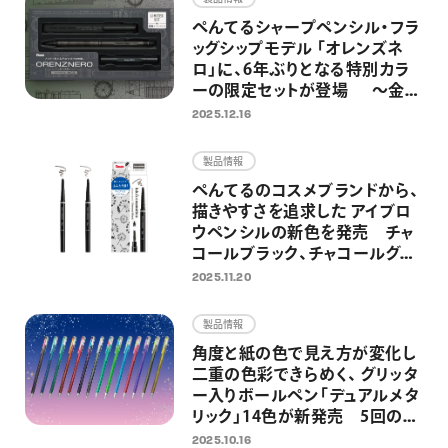
ぺんてるシャープペンシル・フラ
ッグシップモデル 「オレンズネ
ロ」に、6年ぶりとなる特別カラ
ーの限定セットが登場 ～金属
製の替芯ケースとホルダー式消
2025.12.16
しゴムを組み合わせた特別仕様
～
製品情報
ぺんてるのコスメブランドから、
描きやすさを追求した アイブロ
ウペンシルの新色を発売 チャ
コールブラック、チャコールグレ
ーの2色を追加し、全5色展開に
2025.11.20
製品情報
角度と紙の色で見え方が変化し
二重の色彩できらめく、 グリッタ
ー入りボールペン「デュアルメタ
リック」14色が新発売 5回の限
定発売を経て、待望の定番化 ノ
2025.10.16