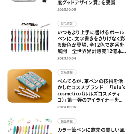
度グッドデザイン賞』を受賞
2023.10.05
製品情報
いつもより上手に書けるボール
ペンに、文字書きをさりげなく彩
る新色が登場、全12色で定番を
展開 全世界累計販売12億本
超の速乾ゲルインキボールペン
2023.10.04
「エナージェル」より
製品情報
ぺんてるが、筆ペンの技術を活
かしたコスメブランド 「lulu’s
cosmetico（ルルズコスメティ
コ）」第一弾のアイライナーを
9/15（金）より発売 ～ブラック、
2023.09.15
ダークブラウン、プルシアンブル
ーの全3色を展開～
製品情報
カラー筆ペンに旅先の美しい風