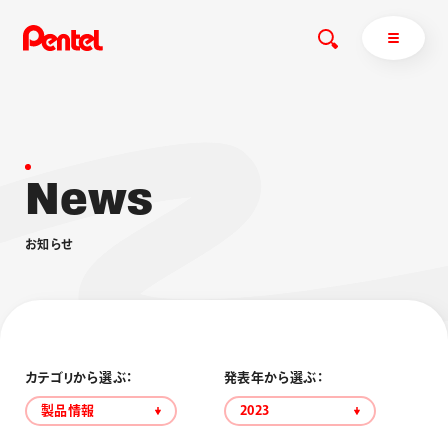
N
e
w
s
商品を探す
商品を探すトップ
お
知
ら
せ
ボールペン
ぺんてるについて
ペン
エナージェル
サインペン
オレンズ
マーカー
ぺんてるについてトップ
シャープペン
メッセージ
カテゴリから選ぶ：
発表年から選ぶ：
消し具
採用情報
製品情報
2023
ブラッシュ（筆）
運営会社