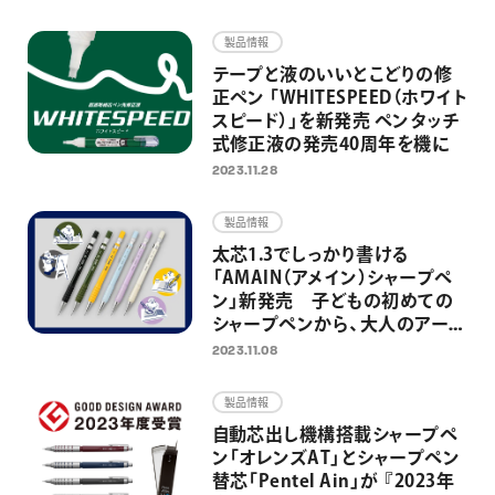
画材
製品情報
その他
テープと液のいいとこどりの修
正ペン 「WHITESPEED（ホワイト
スピード）」を新発売 ペンタッチ
式修正液の発売40周年を機に
2023.11.28
製品情報
太芯1.3でしっかり書ける
「AMAIN（アメイン）シャープペ
ン」新発売 子どもの初めての
シャープペンから、大人のアート
＆クラフトの相棒としても活躍
2023.11.08
製品情報
自動芯出し機構搭載シャープペ
ン「オレンズAT」とシャープペン
替芯「Pentel Ain」が 『2023年