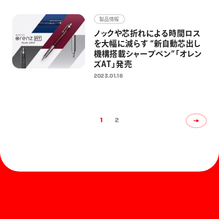
製品情報
ノックや芯折れによる時間ロス
を大幅に減らす “新自動芯出し
機構搭載シャープペン”「オレン
ズAT」発売
2023.01.18
1
2
ホーム
お知らせ
商品を探す