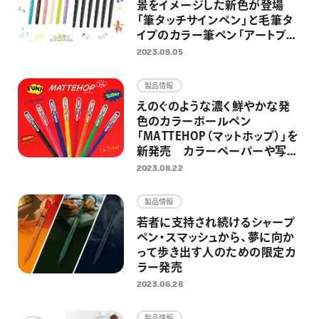
景をイメージした新色が登場
「筆タッチサインペン」と毛筆タ
イプのカラー筆ペン「アートブラ
ッシュ」に、新色各6色が追加
2023.09.05
製品情報
えのぐのような濃く鮮やかな発
色のカラーボールペン
「MATTEHOP（マットホップ）」を
新発売 カラーペーパーや写
真、マスキングテープにもインパ
2023.08.22
クトのあるデコレーションが楽し
める
製品情報
若者に支持され続けるシャープ
ペン・スマッシュから、夢に向か
って歩き出す人のための限定カ
ラー発売
2023.06.28
製品情報