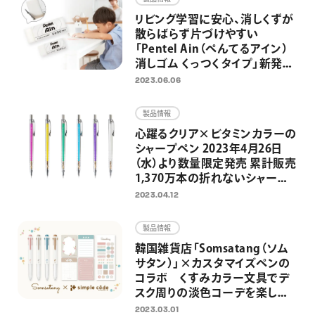
リビング学習に安心、消しくずが
散らばらず片づけやすい
「Pentel Ain（ぺんてるアイン）
消しゴム くっつくタイプ」新発
売 シャープペン替芯と消しゴ
2023.06.06
ムの総合ブランド「Pentel Ain」
誕生
製品情報
心躍るクリア×ビタミンカラーの
シャープペン 2023年4月26日
（水）より数量限定発売 累計販売
1,370万本の折れないシャープ
ペン「オレンズ」発売10周年企画
2023.04.12
第1弾
製品情報
韓国雑貨店「Somsatang（ソム
サタン）」×カスタマイズペンの
コラボ くすみカラー文具でデ
スク周りの淡色コーデを楽しめ
る限定セットを発売
2023.03.01