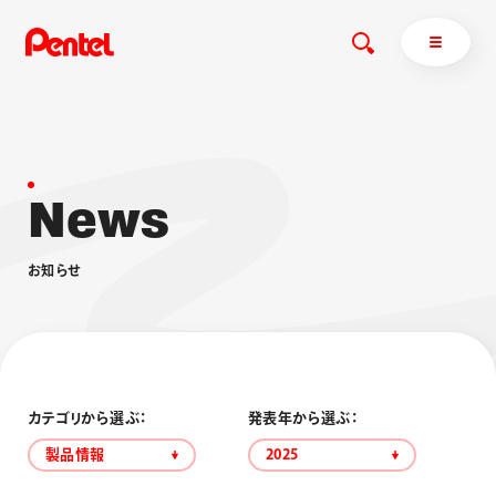
N
e
w
s
商品を探す
商品を探すトップ
お
知
ら
せ
ボールペン
ぺんてるについて
ペン
エナージェル
サインペン
オレンズ
マーカー
ぺんてるについてトップ
シャープペン
メッセージ
カテゴリから選ぶ：
発表年から選ぶ：
消し具
採用情報
製品情報
2025
ブラッシュ（筆）
運営会社