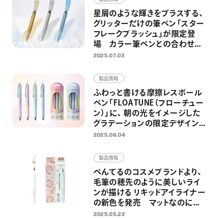
星屑のような輝きをプラスする、
グリッターだけの筆ペン「スター
フレークブラッシュ」が限定登
場 カラー筆ペンとの合わせ使
いを楽しめる限定セットも同時
2025.07.03
発売
製品情報
ふわっと書ける摩擦レスボール
ペン「FLOATUNE（フローチュー
ン）」に、 朝の光をイメージした
グラデーションの限定デザイン
が登場
2025.06.04
製品情報
ぺんてるのコスメブランドより、
毛筆の穂先のように美しいライ
ンが描ける リキッドアイライナー
の新色を発売 マットなのにツ
ヤもあるブラウン系の新色
2025.05.22