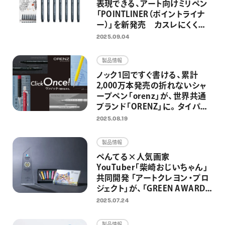
表現できる、アート向けミリペン
「POINTLINER（ポイントライナ
ー）」を新発売 カスレにくく安
定した描き心地で均一な線が描
2025.09.04
ける耐水・耐光のマーカー
製品情報
ノック1回ですぐ書ける、累計
2,000万本発売の折れないシャ
ープペン「orenz」が、世界共通
ブランド「ORENZ」に。タイパに
優れたZ世代向けシャープペン
2025.08.19
としてリニューアル
製品情報
ぺんてる×人気画家
YouTuber「柴崎おじいちゃん」
共同開発 「アートクレヨン・プロ
ジェクト」が、「GREEN AWARD
2024」のGOLDアワードを受
2025.07.24
賞 2025年8月より「100点のア
ートクレヨン画展」募集開始
製品情報