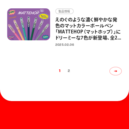
「Cork（コルク）」を追加し、全6
色展開に
製品情報
えのぐのような濃く鮮やかな発
色のマットカラーボールペン
「MATTEHOP（マットホップ）」に
ドリーミーな7色が新登場、全21
色展開に 「文房具屋さん大賞
2025.02.06
2024」大賞受賞商品に新色が追
加
1
2
ホーム
お知らせ
商品を探す