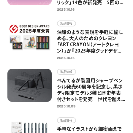
リック」14色が新発売 5回の限
定発売を経て、待望の定番化 ノ
2025.10.16
ートやイラスト、推し活グッズを
グリッターインキが華やかに彩
製品情報
る
油絵のような表現を手軽に愉し
める、大人のためのクレヨン
「ART CRAYON（アートクレヨ
ン）」が『2025年度グッドデザイ
ン賞』を受賞
2025.10.15
製品情報
ぺんてるが製図用シャープペン
シル発売60周年を記念し、黒ボ
ディ限定モデル3種と歴史年表
付きセットを発売 世代を超え
て、学生からアーティストに愛さ
2025.10.09
れる高機能シャープペンシル
製品情報
手軽なイラストから細密画まで