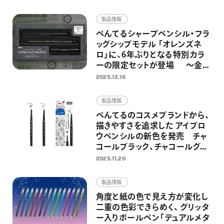
画材
製品情報
その他
ぺんてるシャープペンシル・フラ
ッグシップモデル 「オレンズネ
ロ」に、6年ぶりとなる特別カラ
ーの限定セットが登場 ～金属
製の替芯ケースとホルダー式消
2025.12.16
しゴムを組み合わせた特別仕様
～
製品情報
ぺんてるのコスメブランドから、
描きやすさを追求した アイブロ
ウペンシルの新色を発売 チャ
コールブラック、チャコールグレ
ーの2色を追加し、全5色展開に
2025.11.20
製品情報
角度と紙の色で見え方が変化し
二重の色彩できらめく、 グリッタ
ー入りボールペン「デュアルメタ