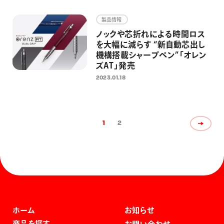
製品情報
ノックや芯折れによる時間ロス
を大幅に減らす “新自動芯出し
機構搭載シャープペン”「オレン
ズAT」発売
2023.01.18
1
2
ホーム
お知らせ
商品を探す