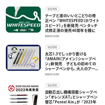
画材
製品情報
その他
テープと液のいいとこどりの修
正ペン 「WHITESPEED（ホワイト
スピード）」を新発売 ペンタッチ
式修正液の発売40周年を機に
2023.11.28
製品情報
太芯1.3でしっかり書ける
「AMAIN（アメイン）シャープペ
ン」新発売 子どもの初めての
シャープペンから、大人のアート
＆クラフトの相棒としても活躍
2023.11.08
製品情報
自動芯出し機構搭載シャープペ
ン「オレンズAT」とシャープペン
替芯「Pentel Ain」が 『2023年