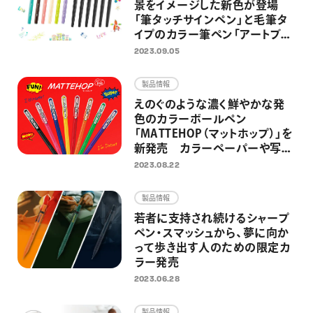
景をイメージした新色が登場
「筆タッチサインペン」と毛筆タ
イプのカラー筆ペン「アートブラ
ッシュ」に、新色各6色が追加
2023.09.05
製品情報
えのぐのような濃く鮮やかな発
色のカラーボールペン
「MATTEHOP（マットホップ）」を
新発売 カラーペーパーや写
真、マスキングテープにもインパ
2023.08.22
クトのあるデコレーションが楽し
める
製品情報
若者に支持され続けるシャープ
ペン・スマッシュから、夢に向か
って歩き出す人のための限定カ
ラー発売
2023.06.28
製品情報