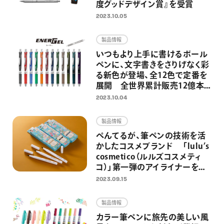
度グッドデザイン賞』を受賞
2023.10.05
製品情報
いつもより上手に書けるボール
ペンに、文字書きをさりげなく彩
る新色が登場、全12色で定番を
展開 全世界累計販売12億本
超の速乾ゲルインキボールペン
2023.10.04
「エナージェル」より
製品情報
ぺんてるが、筆ペンの技術を活
かしたコスメブランド 「lulu’s
cosmetico（ルルズコスメティ
コ）」第一弾のアイライナーを
9/15（金）より発売 ～ブラック、
2023.09.15
ダークブラウン、プルシアンブル
ーの全3色を展開～
製品情報
カラー筆ペンに旅先の美しい風