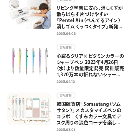
リビング学習に安心、消しくずが
散らばらず片づけやすい
「Pentel Ain（ぺんてるアイン）
消しゴム くっつくタイプ」新発
売 シャープペン替芯と消しゴ
2023.06.06
ムの総合ブランド「Pentel Ain」
誕生
製品情報
心躍るクリア×ビタミンカラーの
シャープペン 2023年4月26日
（水）より数量限定発売 累計販売
1,370万本の折れないシャープ
ペン「オレンズ」発売10周年企画
2023.04.12
第1弾
製品情報
韓国雑貨店「Somsatang（ソム
サタン）」×カスタマイズペンの
コラボ くすみカラー文具でデ
スク周りの淡色コーデを楽しめ
る限定セットを発売
2023.03.01