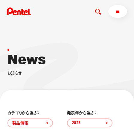
N
e
w
s
商品を探す
商品を探すトップ
お
知
ら
せ
ボールペン
ぺんてるについて
ペン
エナージェル
サインペン
オレンズ
マーカー
ぺんてるについてトップ
シャープペン
メッセージ
カテゴリから選ぶ：
発表年から選ぶ：
消し具
採用情報
製品情報
2023
ブラッシュ（筆）
運営会社