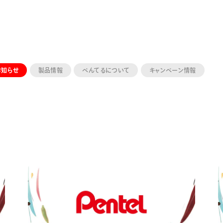
お知らせ
製品情報
ぺんてるについて
キャンペーン情報
ーン 限定
アートクレヨン
くるりら
sign