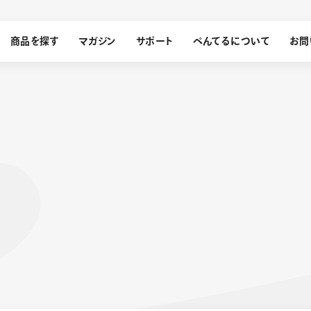
商品を探す
マガジン
サポート
ぺんてるについて
お問
探す
ぺんてるについて
ン
サインペン
オレンズ
メッセージ
採用情報
筆）
運営会社