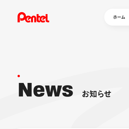
ホーム
商品を
ボールペン
ペン
N
e
w
s
マーカー
シャープペ
エナージェル
お
知
ら
せ
消し具
ブラッシュ（
画材
その他