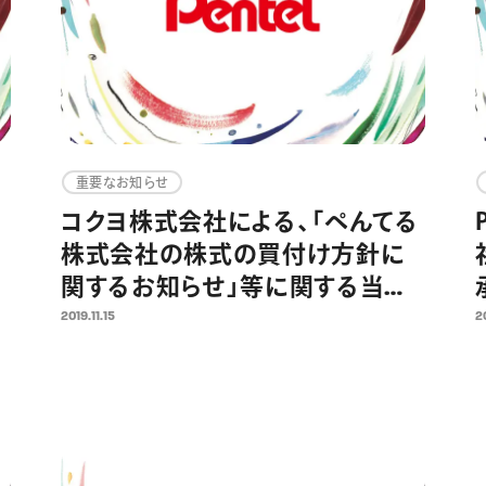
重要なお知らせ
コクヨ株式会社による、「ぺんてる
株式会社の株式の買付け方針に
関するお知らせ」等に関する当社
見解
2019.11.15
2