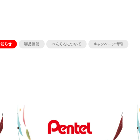
お知らせ
製品情報
ぺんてるについて
キャンペーン情報
ーン 限定
アートクレヨン
くるりら
sign