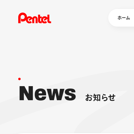
ホーム
商品を
ボールペン
ペン
N
e
w
s
マーカー
シャープペ
エナージェル
お
知
ら
せ
消し具
ブラッシュ（
画材
その他