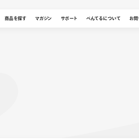
商品を探す
マガジン
サポート
ぺんてるについて
お問
探す
ぺんてるについて
ン
サインペン
オレンズ
メッセージ
採用情報
筆）
運営会社