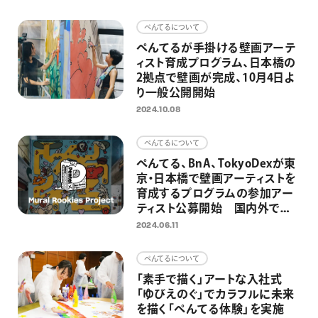
画材
ぺんてるについて
その他
ぺんてるが手掛ける壁画アーテ
ィスト育成プログラム、日本橋の
2拠点で壁画が完成、10月4日よ
り一般公開開始
2024.10.08
ぺんてるについて
ぺんてる、BnA、TokyoDexが東
京・日本橋で壁画アーティストを
育成するプログラムの参加アー
ティスト公募開始 国内外で活
躍のアーティストYUSEI
2024.06.11
SAGAWAがメンターで参加
ぺんてるについて
「素手で描く」アートな入社式
「ゆびえのぐ」でカラフルに未来
を描く「ぺんてる体験」を実施