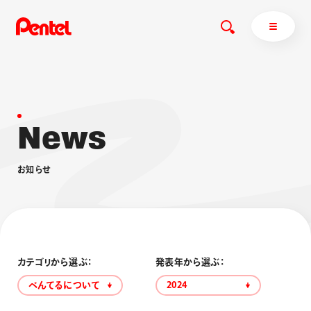
N
e
w
s
商品を探す
商品を探すトップ
お
知
ら
せ
ボールペン
ぺんてるについて
ペン
エナージェル
サインペン
オレンズ
マーカー
ぺんてるについてトップ
シャープペン
メッセージ
カテゴリから選ぶ：
発表年から選ぶ：
消し具
採用情報
ぺんてるについて
2024
ブラッシュ（筆）
運営会社