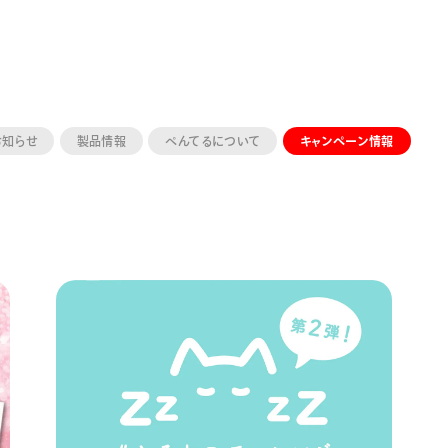
お知らせ
製品情報
ぺんてるについて
キャンペーン情報
ーン 限定
アートクレヨン
くるりら
sign