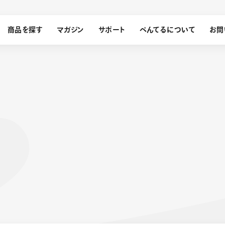
商品を探す
マガジン
サポート
ぺんてるについて
お問
探す
ぺんてるについて
ン
サインペン
オレンズ
メッセージ
採用情報
筆）
運営会社