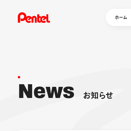
ホーム
商品を
ボールペン
ペン
N
e
w
s
マーカー
シャープペ
エナージェル
お
知
ら
せ
消し具
ブラッシュ（
画材
その他