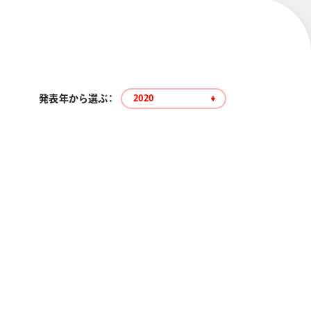
発表年から選ぶ：
2020
エナージェル コハレ
スマッシュ 限定 ダイヤ
モンドメタリックカラ
ーズ