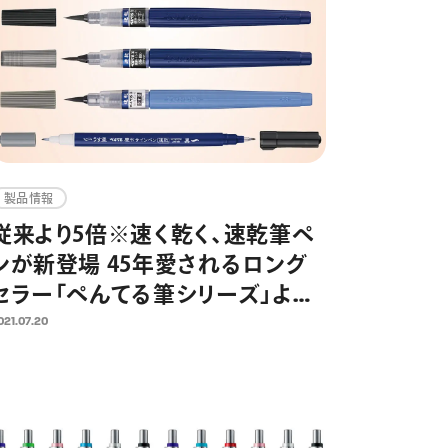
製品情報
従来より5倍※速く乾く、速乾筆ペ
ンが新登場 45年愛されるロング
セラー「ぺんてる筆シリーズ」よ
り 2021年8月6日発売
021.07.20