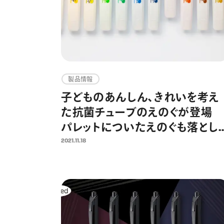
製品情報
子どものあんしん、きれいを考え
た抗菌チューブのえのぐが登場
パレットについたえのぐも落とし
やすい「クリーンえのぐ」 2021年
2021.11.18
12月6日より発売