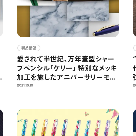
製品情報
愛されて半世紀、万年筆型シャー
プペンシル「ケリー」 特別なメッキ
加工を施したアニバーサリーモデ
ル 2021年11月15日より限定発売
2021.10.19
2