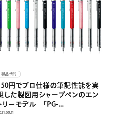
製品情報
350円でプロ仕様の筆記性能を実
現した製図用シャープペンのエン
トリーモデル 「PG-
METAL350（ピージーメタルサン
021.05.11
ゴーゼロ）」 2021年5月25日発売