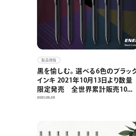
製品情報
黒を愉しむ。選べる6色のブラッ
インキ 2021年10月13日より数量
限定発売 全世界累計販売10億
本超の速乾ゲルインキボールペ
2021.09.29
「エナージェル」発売20周年企画
第2弾