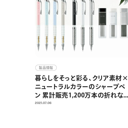
製品情報
暮らしをそっと彩る、クリア素材
ニュートラルカラーのシャープペ
ン 累計販売1,200万本の折れな
シャープペン オレンズシリーズよ
2021.07.06
り 2021年7月16日（金）数量限定
売