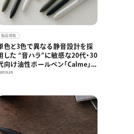
製品情報
単色と3色で異なる静音設計を採
用した “音ハラ”に敏感な20代・30
代向け油性ボールペン「Calme」
12月15日（水）より発売開始
021.11.25