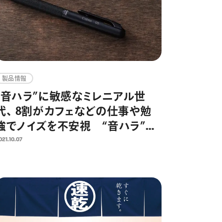
製品情報
“音ハラ”に敏感なミレニアル世
代、 8割がカフェなどの仕事や勉
強でノイズを不安視 “音ハラ”に
敏感な20代～30代をターゲット
021.10.07
に、静音設計の油性ボールペン
Calme（カルム）を12月より販売開
始