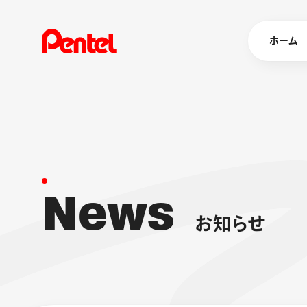
ホーム
商品を
ボールペン
ペン
N
e
w
s
マーカー
シャープペ
エナージェル
お
知
ら
せ
消し具
ブラッシュ（
画材
その他