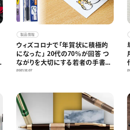
製品情報
ウィズコロナで「年賀状に積極的
になった」 20代の70％が回答 つ
1
ながりを大切にする若者の手書き
年賀状におすすめの速乾ぺんてる
2021.12.07
2
筆！