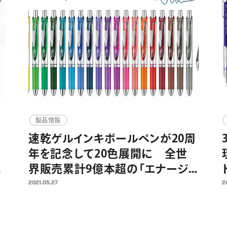
製品情報
×
速乾ゲルインキボールペンが20周
年を記念して20色展開に 全世
い
界販売累計9億本超の「エナージェ
ル」発売20周年企画第一弾として
2021.05.27
2
発
2021年6月11日より新色を限定発
売