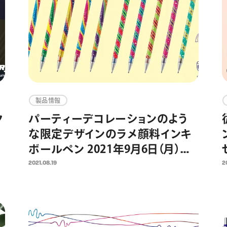
製品情報
ク
パーティーデコレーションのよう
な限定デザインのラメ顔料インキ
ボールペン 2021年9月6日（月）数
ン
量限定発売
2021.08.19
2