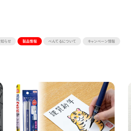
お知らせ
製品情報
ぺんてるについて
キャンペーン情報
ーン 限定
アートクレヨン
くるりら
sign