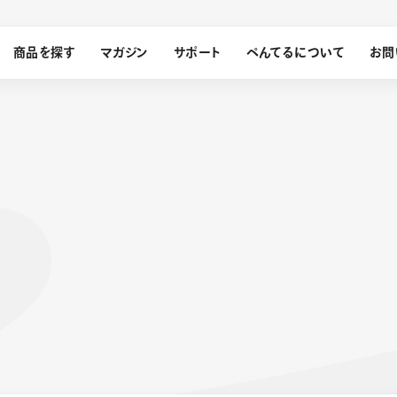
商品を探す
マガジン
サポート
ぺんてるについて
お問
探す
ぺんてるについて
ン
サインペン
オレンズ
メッセージ
採用情報
筆）
運営会社