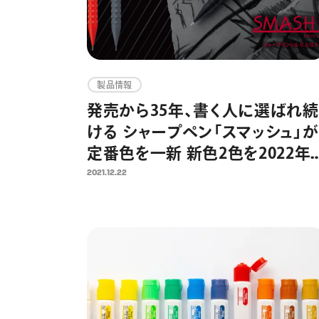
製品情報
発売から35年、書く人に選ばれ続
ける シャープペン「スマッシュ」が
定番色を一新 新色2色を2022年
月28日（金）発売 3色展開に
2021.12.22