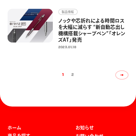
製品情報
ノックや芯折れによる時間ロス
を大幅に減らす “新自動芯出し
機構搭載シャープペン”「オレン
ズAT」発売
2023.01.18
1
2
ホーム
お知らせ
商品を探す