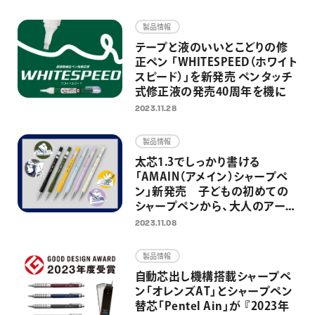
画材
製品情報
その他
テープと液のいいとこどりの修
正ペン 「WHITESPEED（ホワイト
スピード）」を新発売 ペンタッチ
式修正液の発売40周年を機に
2023.11.28
製品情報
太芯1.3でしっかり書ける
「AMAIN（アメイン）シャープペ
ン」新発売 子どもの初めての
シャープペンから、大人のアート
＆クラフトの相棒としても活躍
2023.11.08
製品情報
自動芯出し機構搭載シャープペ
ン「オレンズAT」とシャープペン
替芯「Pentel Ain」が 『2023年