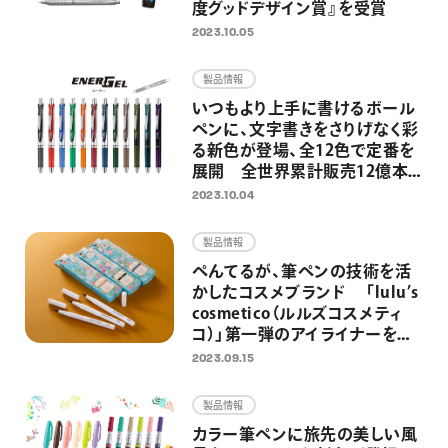
度グッドデザイン賞』を受賞
2023.10.05
製品情報
いつもより上手に書けるボール
ペンに、文字書きをさりげなく彩
る新色が登場、全12色で定番を
展開 全世界累計販売12億本
超の速乾ゲルインキボールペン
2023.10.04
「エナージェル」より
製品情報
ぺんてるが、筆ペンの技術を活
かしたコスメブランド 「lulu’s
cosmetico（ルルズコスメティ
コ）」第一弾のアイライナーを
9/15（金）より発売 ～ブラック、
2023.09.15
ダークブラウン、プルシアンブル
ーの全3色を展開～
製品情報
カラー筆ペンに旅先の美しい風