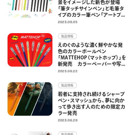
景をイメージした新色が登場
「筆タッチサインペン」と毛筆タ
イプのカラー筆ペン「アートブラ
ッシュ」に、新色各6色が追加
2023.09.05
製品情報
えのぐのような濃く鮮やかな発
色のカラーボールペン
「MATTEHOP（マットホップ）」を
新発売 カラーペーパーや写
真、マスキングテープにもインパ
2023.08.22
クトのあるデコレーションが楽し
める
製品情報
若者に支持され続けるシャープ
ペン・スマッシュから、夢に向か
って歩き出す人のための限定カ
ラー発売
2023.06.28
製品情報