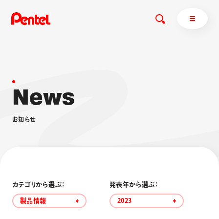
N
e
w
s
商品を探す
商品を探すトップ
お
知
ら
せ
ボールペン
ぺんてるについて
ペン
エナージェル
サインペン
オレンズ
マーカー
ぺんてるについてトップ
シャープペン
メッセージ
カテゴリから選ぶ：
発表年から選ぶ：
消し具
採用情報
製品情報
2023
ブラッシュ（筆）
運営会社