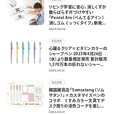
リビング学習に安心、消しくずが
散らばらず片づけやすい
「Pentel Ain（ぺんてるアイン）
消しゴム くっつくタイプ」新発
売 シャープペン替芯と消しゴ
2023.06.06
ムの総合ブランド「Pentel Ain」
誕生
製品情報
心躍るクリア×ビタミンカラーの
シャープペン 2023年4月26日
（水）より数量限定発売 累計販売
1,370万本の折れないシャープ
ペン「オレンズ」発売10周年企画
2023.04.12
第1弾
製品情報
韓国雑貨店「Somsatang（ソム
サタン）」×カスタマイズペンの
コラボ くすみカラー文具でデ
スク周りの淡色コーデを楽しめ
る限定セットを発売
2023.03.01