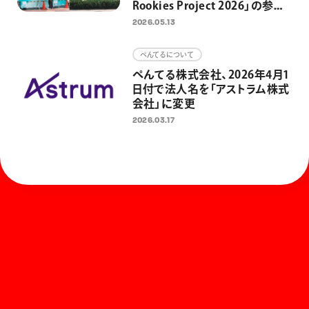
Rookies Project 2026」の参加
者募集開始 東京・日本橋3カ
2026.05.13
所の制作場所を4組に提供 街
と人をアートでつなぎ、アートを
ぺんてるについて
日常にするための取り組みとし
ぺんてる株式会社、2026年4月1
て
日付で法人名を「アストラム株式
会社」に変更
2026.03.17
ホーム
お知らせ
商品を探す
お問い合わせ
マガジン
サポート
Global
ぺんてるについて