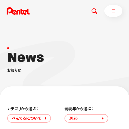
N
e
w
s
商品を探す
商品を探すトップ
お
知
ら
せ
ボールペン
ぺんてるについて
ペン
エナージェル
サインペン
オレンズ
マーカー
ぺんてるについてトップ
シャープペン
メッセージ
カテゴリから選ぶ：
発表年から選ぶ：
消し具
採用情報
ぺんてるについて
2026
ブラッシュ（筆）
運営会社