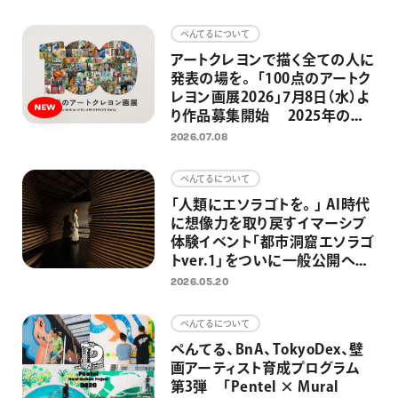
画材
ぺんてるについて
その他
アートクレヨンで描く全ての人に
発表の場を。 「100点のアートク
レヨン画展2026」7月8日（水）よ
り作品募集開始 2025年の応
募総数約2300点、今年も応募作
2026.07.08
品の中から100点を日比谷
OKUROJIで展示
ぺんてるについて
「人類にエソラゴトを。」 AI時代
に想像力を取り戻すイマーシブ
体験イベント「都市洞窟エソラゴ
トver.1」をついに一般公開へ
大平貴之氏監修－先史時代の洞
2026.05.20
窟壁画と原始の満天の星空を日
比谷で
ぺんてるについて
ぺんてる、BnA、TokyoDex、壁
画アーティスト育成プログラム
第3弾 「Pentel × Mural