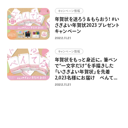
画材
キャンペーン情報
その他
年賀状を送ろう＆もらおう！ #い
さぎよい年賀状2023 プレゼント
キャンペーン
2022.11.21
キャンペーン情報
年賀状をもっと身近に。筆ペン
で“一文字だけ”を手描きした
「いさぎよい年賀状」を先着
2,023名様にお届け ぺんてる
に年賀状を送ると筆ペンが当た
2022.11.21
るキャンペーンも同時開催