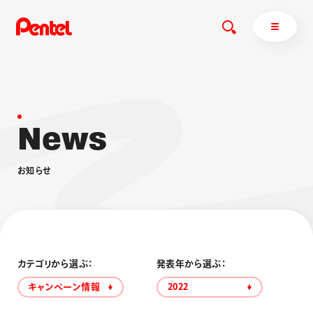
N
e
w
s
商品を探す
商品を探すトップ
お
知
ら
せ
ボールペン
ぺんてるについて
ペン
エナージェル
サインペン
オレンズ
マーカー
ぺんてるについてトップ
シャープペン
メッセージ
カテゴリから選ぶ：
発表年から選ぶ：
消し具
採用情報
キャンペーン情報
2022
ブラッシュ（筆）
運営会社