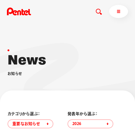
N
e
w
s
商品を探す
商品を探すトップ
お
知
ら
せ
ボールペン
ぺんてるについて
ペン
エナージェル
サインペン
オレンズ
マーカー
ぺんてるについてトップ
シャープペン
メッセージ
カテゴリから選ぶ：
発表年から選ぶ：
消し具
採用情報
重要なお知らせ
2026
ブラッシュ（筆）
運営会社