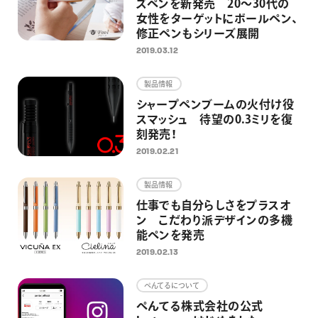
ズペンを新発売 20～30代の
女性をターゲットにボールペン、
修正ペンもシリーズ展開
2019.03.12
製品情報
シャープペンブームの火付け役
スマッシュ 待望の0.3ミリを復
刻発売！
2019.02.21
製品情報
仕事でも自分らしさをプラスオ
ン こだわり派デザインの多機
能ペンを発売
2019.02.13
ぺんてるについて
ぺんてる株式会社の公式