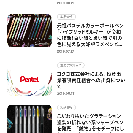
ズ」シリーズより
2019.08.20
製品情報
元祖パステルカラーボールペン
「ハイブリッドミルキー」が令和
に復活！白い紙と黒い紙で別の
色に見える大好評ラメペンと同
時限定発売
2019.07.17
重要なお知らせ
コクヨ株式会社による、投資事
業有限責任組合への出資につい
て
2019.05.13
製品情報
こだわり抜いたグラデーション
塗装の折れない系シャープペン
を発売 「鉱物」をモチーフにし