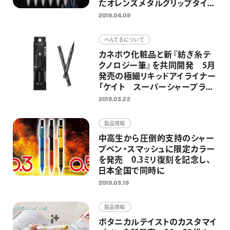
たオレンズメタルグリップタイプ
を限定で
2019.04.09
ぺんてるについて
カネボウ化粧品と新『紡ぎ糸テ
クノロジー筆』を共同開発 5月
発売の極細リキッドアイライナー
「ケイト スーパーシャープライ
ナーEX2.0」に搭載
2019.03.22
製品情報
中高生から圧倒的支持のシャー
プペン・スマッシュに限定カラー
を発売 0.3ミリ復刻を記念し、
日本全国で同時に
2019.03.19
製品情報
ボタニカルテイストのカスタマイ