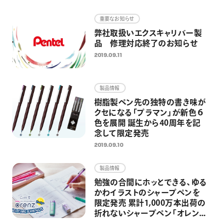
画材
重要なお知らせ
その他
弊社取扱いエクスキャリバー製
品 修理対応終了のお知らせ
2019.09.11
製品情報
樹脂製ペン先の独特の書き味が
クセになる「プラマン」が新色６
色を展開 誕生から40周年を記
念して限定発売
2019.09.10
製品情報
勉強の合間にホッとできる、ゆる
かわイラストのシャープペンを
限定発売 累計1,000万本出荷の
折れないシャープペン「オレン