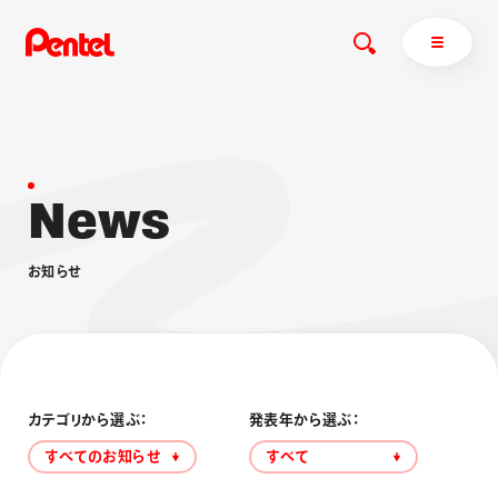
N
e
w
s
商品を探す
商品を探すトップ
お
知
ら
せ
ボールペン
ぺんてるについて
ペン
エナージェル
サインペン
オレンズ
マーカー
ぺんてるについてトップ
シャープペン
メッセージ
カテゴリから選ぶ：
発表年から選ぶ：
消し具
採用情報
すべてのお知らせ
すべて
ブラッシュ（筆）
運営会社