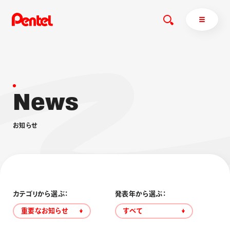
N
e
w
s
商品を探す
商品を探すトップ
お
知
ら
せ
ボールペン
ぺんてるについて
ペン
エナージェル
サインペン
オレンズ
マーカー
ぺんてるについてトップ
シャープペン
メッセージ
カテゴリから選ぶ：
発表年から選ぶ：
消し具
採用情報
重要なお知らせ
すべて
ブラッシュ（筆）
運営会社