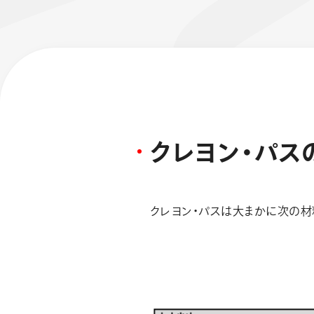
ク
レ
ヨ
ン
・
パ
ス
フローチュ
Skyly De
クレヨン・パスは大まかに次の材