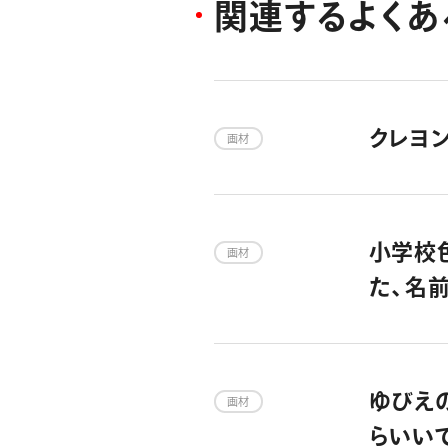
関
連
す
る
よ
く
あ
クレヨン
画材
小学校
画材
た、名
ゆびえの
画材
らいい