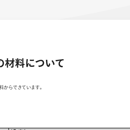
の
材
料
に
つ
い
て
ーン 限定
アートクレヨン
くるりら
sign
料からできています。