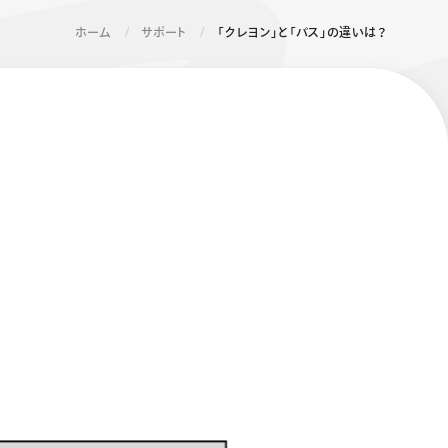
ホーム
サポート
「クレヨン」と「パス」の違いは？
エナージェル コハレ
スマッシュ 限定 ダイヤ
モンドメタリックカラ
ーズ