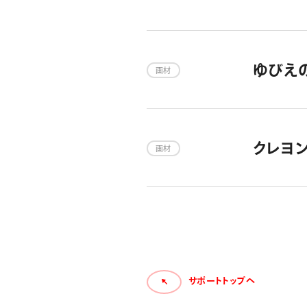
ゆびえ
画材
クレヨ
画材
サポートトップへ