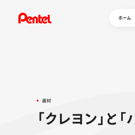
ホーム
商品を
ボールペン
ペン
マーカー
シャープペ
エナージェル
画
材
消し具
ブラッシュ（
「
ク
レ
ヨ
ン
」
と
「
画材
その他