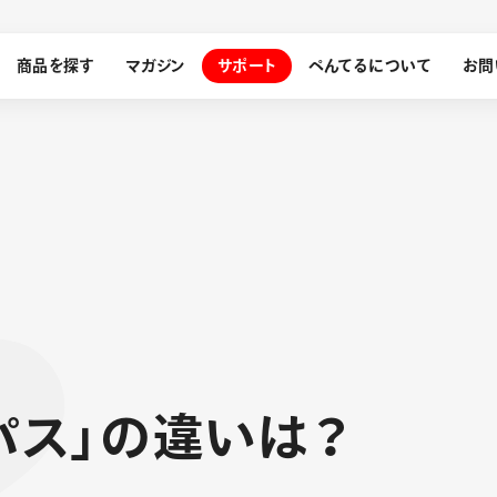
商品を探す
マガジン
サポート
ぺんてるについて
お問
探す
ぺんてるについて
ン
サインペン
オレンズ
メッセージ
採用情報
筆）
パ
ス
」
の
違
い
は
？
運営会社