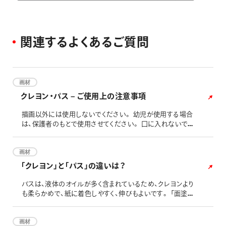
関
連
す
る
よ
く
あ
る
ご
質
問
画材
クレヨン・パス – ご使用上の注意事項
描画以外には使用しないでください。 幼児が使用する場合
は、保護者のもとで使用させてください。 口に入れないでく
ださい。のどにつまるおそれがあります。 衣類についた時は
完全におちない場合があります。 直射日光や高温の場所を
避け、常温で保管してください。
画材
「クレヨン」と「パス」の違いは？
パスは、液体のオイルが多く含まれているため、クレヨンより
も柔らかめで、紙に着色しやすく、伸びもよいです。 「面塗り」
が得意な描画材です。 面塗りがしやすいよう、先が太い円柱
の形をしています。
画材