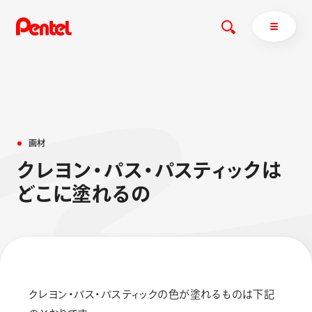
商品を探す
画
材
商品を探すトップ
ク
レ
ヨ
ン
・
パ
ス
・
パ
ス
テ
ィ
ッ
ク
は
ボールペン
ど
こ
に
塗
れ
る
の
ぺんてるについて
ペン
エナージェル
サインペン
オレンズ
マーカー
ぺんてるについてトップ
シャープペン
メッセージ
消し具
採用情報
クレヨン・パス・パスティックの色が塗れるものは下記
ブラッシュ（筆）
運営会社