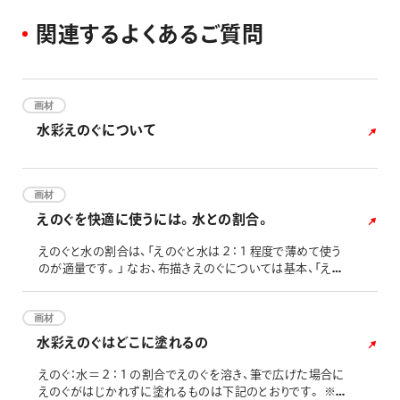
関
連
す
る
よ
く
あ
る
ご
質
問
画材
水彩えのぐについて
画材
えのぐを快適に使うには。水との割合。
えのぐと水の割合は、「えのぐと水は２：１程度で薄めて使う
のが適量です。」 なお、布描きえのぐについては基本、「えの
ぐと水は２：１程度で薄めて使うのが適量です。」となります
が、描画する生地により下記を参考に水加減をお試しくださ
い。 ■FFPCシリーズの場合 こちらのページの「布の選び方、
画材
使用に関するご注意事項」にございます表ををご参照くださ
水彩えのぐはどこに塗れるの
い。 ■FFWEシリーズの場合 下記表をご参照ください。
えのぐ：水＝２：１の割合でえのぐを溶き、筆で広げた場合に
えのぐがはじかれずに塗れるものは下記のとおりです。 ※水