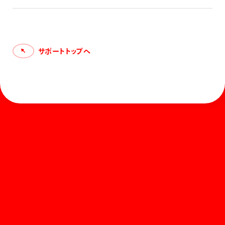
に濡れたり強くこすったりすると、色落ちしたり剥がれたりす
る場合があります。 ※えのぐを薄めすぎると、「○」の塗布面
でもはじかれて塗れない場合があります。 ※表面の加工状
態や汚れ具合によっては、「○」の塗布面でもはじかれて塗れ
ない場合があります。
サポートトップへ
ホーム
お知らせ
商品を探す
お問い合わせ
マガジン
サポート
Global
ぺんてるについて
運営会社