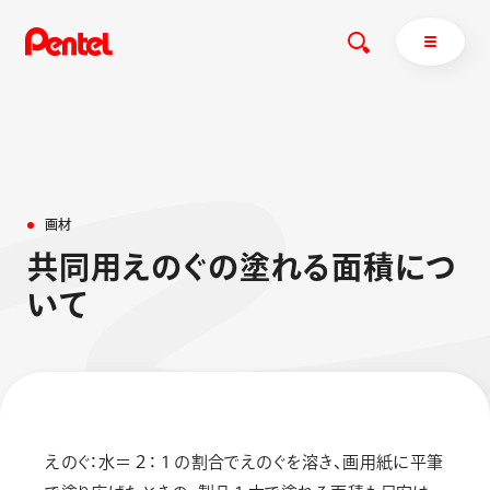
商品を探す
画
材
商品を探すトップ
共
同
用
え
の
ぐ
の
塗
れ
る
面
積
に
つ
ボールペン
い
て
ぺんてるについて
ペン
エナージェル
サインペン
オレンズ
マーカー
ぺんてるについてトップ
シャープペン
メッセージ
消し具
採用情報
えのぐ：水＝２：１の割合でえのぐを溶き、画用紙に平筆
ブラッシュ（筆）
運営会社