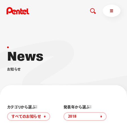
N
e
w
s
商品を探す
商品を探すトップ
お
知
ら
せ
ボールペン
ぺんてるについて
ペン
エナージェル
サインペン
オレンズ
マーカー
ぺんてるについてトップ
シャープペン
メッセージ
カテゴリから選ぶ：
発表年から選ぶ：
消し具
採用情報
すべてのお知らせ
2018
ブラッシュ（筆）
運営会社