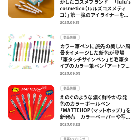
かしたコスメブランド 「lulu’s
cosmetico（ルルズコスメティ
コ）」第一弾のアイライナーを
9/15（金）より発売 ～ブラック、
2023.09.15
ダークブラウン、プルシアンブル
ーの全3色を展開～
製品情報
カラー筆ペンに旅先の美しい風
景をイメージした新色が登場
「筆タッチサインペン」と毛筆タ
イプのカラー筆ペン「アートブラ
ッシュ」に、新色各6色が追加
2023.09.05
製品情報
えのぐのような濃く鮮やかな発
色のカラーボールペン
「MATTEHOP（マットホップ）」を
新発売 カラーペーパーや写
真、マスキングテープにもインパ
2023.08.22
クトのあるデコレーションが楽し
める
重要なお知らせ