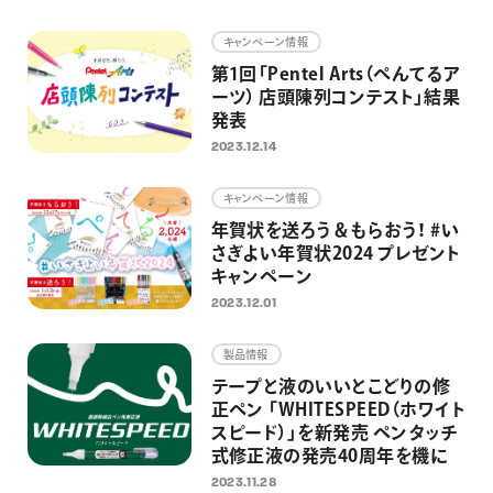
画材
キャンペーン情報
その他
第1回「Pentel Arts（ぺんてるア
ーツ） 店頭陳列コンテスト」結果
発表
2023.12.14
キャンペーン情報
年賀状を送ろう＆もらおう！ #い
さぎよい年賀状2024 プレゼント
キャンペーン
2023.12.01
製品情報
テープと液のいいとこどりの修
正ペン 「WHITESPEED（ホワイト
スピード）」を新発売 ペンタッチ
式修正液の発売40周年を機に
2023.11.28