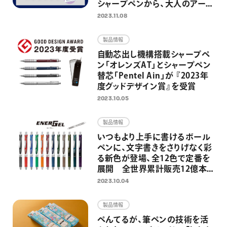
シャープペンから、大人のアート
＆クラフトの相棒としても活躍
2023.11.08
製品情報
自動芯出し機構搭載シャープペ
ン「オレンズAT」とシャープペン
替芯「Pentel Ain」が 『2023年
度グッドデザイン賞』を受賞
2023.10.05
製品情報
いつもより上手に書けるボール
ペンに、文字書きをさりげなく彩
る新色が登場、全12色で定番を
展開 全世界累計販売12億本
超の速乾ゲルインキボールペン
2023.10.04
「エナージェル」より
製品情報
ぺんてるが、筆ペンの技術を活