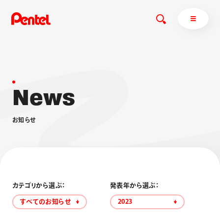
N
e
w
s
商品を探す
商品を探すトップ
お
知
ら
せ
ボールペン
ぺんてるについて
ペン
エナージェル
サインペン
オレンズ
マーカー
ぺんてるについてトップ
シャープペン
メッセージ
カテゴリから選ぶ：
発表年から選ぶ：
消し具
採用情報
すべてのお知らせ
2023
ブラッシュ（筆）
運営会社