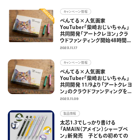
キャンペーン情報
ぺんてる×人気画家
YouTuber「柴崎おじいちゃん」
共同開発「アートクレヨン」クラ
ウドファンディング開始48時間で
目標達成
2023.11.17
キャンペーン情報
ぺんてる×人気画家
YouTuber「柴崎おじいちゃん」
共同開発 11/9より「アートクレヨ
ン」のクラウドファンディングを
開始 ぺんてる初のクラファン
2023.11.09
で、大人の日常にアートを届ける
製品情報
太芯1.3でしっかり書ける
「AMAIN（アメイン）シャープペ
ン」新発売 子どもの初めての