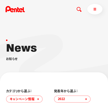
N
e
w
s
商品を探す
商品を探すトップ
お
知
ら
せ
ボールペン
ぺんてるについて
ペン
エナージェル
サインペン
オレンズ
マーカー
ぺんてるについてトップ
シャープペン
メッセージ
カテゴリから選ぶ：
発表年から選ぶ：
消し具
採用情報
キャンペーン情報
2022
ブラッシュ（筆）
運営会社