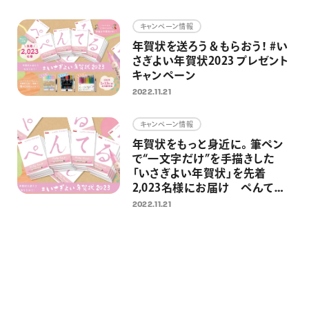
画材
キャンペーン情報
その他
年賀状を送ろう＆もらおう！ #い
さぎよい年賀状2023 プレゼント
キャンペーン
2022.11.21
キャンペーン情報
年賀状をもっと身近に。筆ペン
で“一文字だけ”を手描きした
「いさぎよい年賀状」を先着
2,023名様にお届け ぺんてる
に年賀状を送ると筆ペンが当た
2022.11.21
るキャンペーンも同時開催