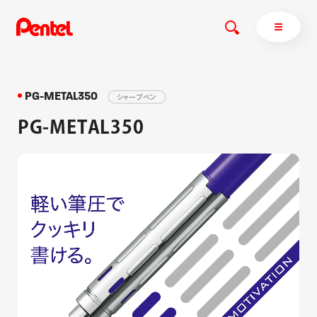
PG-METAL350
シャープペン
PG-METAL350
商品を探す
商品を探すトップ
ボールペン
ぺんてるについて
ペン
エナージェル
サインペン
オレンズ
マーカー
ぺんてるについてトップ
シャープペン
メッセージ
消し具
採用情報
ブラッシュ（筆）
運営会社