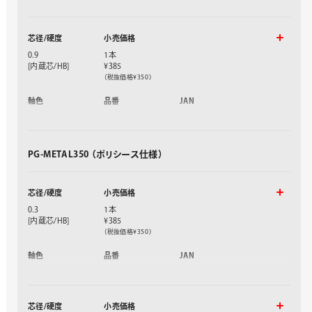
ブラック軸
PG317-A
376633
芯径/硬度
小売価格
0.9
1本
[内蔵芯/HB]
¥385
（税抜価格¥350）
軸色
品番
JAN
ブラック軸
PG319-A
376664
PG-METAL350 （ポリシース仕様）
芯径/硬度
小売価格
0.3
1本
[内蔵芯/HB]
¥385
（税抜価格¥350）
軸色
品番
JAN
ブラック軸
XPG313-A
376695
クリアピンク軸
XPG313-TP
376701
クリアブルー軸
XPG313-TS
376718
芯径/硬度
小売価格
クリアホワイト軸
XPG313-TW
376725