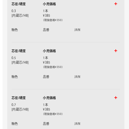
芯径/硬度
小売価格
0.3
1本
[内蔵芯/HB]
¥385
（税抜価格¥350）
軸色
品番
JAN
ブラック軸
PG313-A
376275
ディープブルー軸
PG313-C
376282
グリーン軸
PG313-D
376299
芯径/硬度
小売価格
クリアピンク軸
PG313-TP
376305
クリアブルー軸
PG313-TS
376312
0.5
1本
クリアホワイト軸
PG313-TW
376329
[内蔵芯/HB]
¥385
（税抜価格¥350）
軸色
品番
JAN
ブラック軸
PG315-A
376459
ディープブルー軸
PG315-C
376466
ブライトブルー軸
PG315-S
376473
芯径/硬度
小売価格
クリアレッド軸
PG315-TB
376480
クリアピンク軸
PG315-TP
376497
0.7
1本
クリアホワイト軸
PG315-TW
376503
[内蔵芯/HB]
¥385
（税抜価格¥350）
軸色
品番
JAN