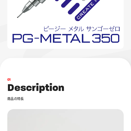
画材
その他
0
1
D
e
s
c
r
i
p
t
i
o
n
商
品
の
特
長