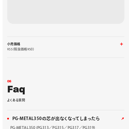
小売価格
¥55（税抜価格¥50）
入り数
品番
1ケース 4コ入り
Z2-1N
0
6
F
a
q
よ
く
あ
る
質
問
PG-METAL350の芯が出なくなってしまったら
PG-METAL350 (PG313／PG315／PG317／PG319)