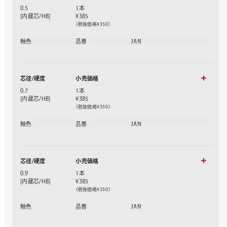
0.5
1本
[内蔵芯/HB]
¥385
（税抜価格¥350）
軸色
品番
JAN
ブラック軸
XPG315-A
376817
ディープブルー軸
XPG315-C
376824
ブライトブルー軸
XPG315-S
376831
芯径/硬度
小売価格
クリアレッド軸
XPG315-TB
376848
0.7
1本
[内蔵芯/HB]
¥385
（税抜価格¥350）
軸色
品番
JAN
ブラック軸
XPG317-A
376930
芯径/硬度
小売価格
0.9
1本
[内蔵芯/HB]
¥385
（税抜価格¥350）
軸色
品番
JAN
ブラック軸
XPG319-A
376961