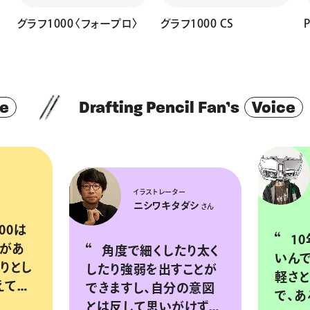
し
グラフ1000〈フォープロ〉
グラフ1000 CS
P
Drafting Pencil Fan’s
Voice
レーター
ワキタダシ
イラストレーター・メカニック
さん
デザイナー
JNTHED
さん
グラフ1
出すことが
10年使っても壊れな
自分の意図
いんですよね。ほどよい
いがけずか
軽さとシンプルな構造
ャープペン