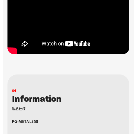
0
4
I
n
f
o
r
m
a
t
i
o
n
製
品
仕
様
PG-METAL350