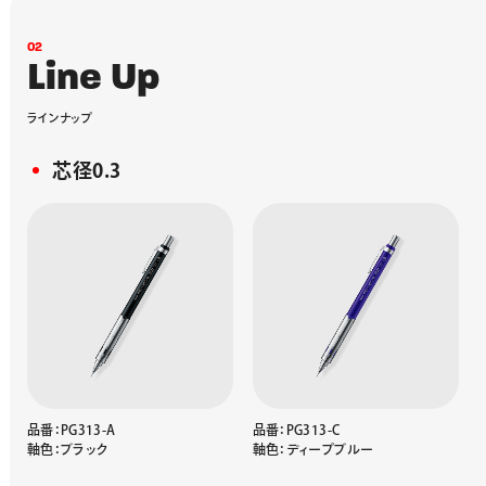
0
2
L
i
n
e
U
p
ラ
イ
ン
ナ
ッ
プ
芯径0.3
品番：PG313-A
品番：PG313-C
軸色：ブラック
軸色：ディープブルー