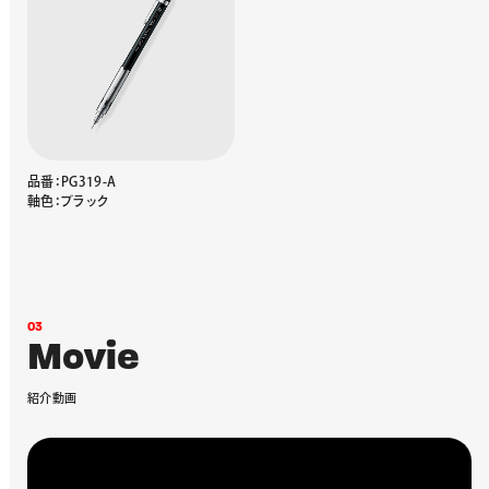
品番：PG319-A
軸色：ブラック
0
3
M
o
v
i
e
紹
介
動
画