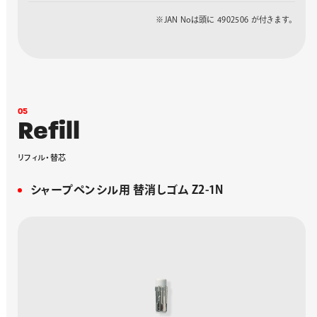
※JAN Noは頭に 4902506 が付きます。
0
5
R
e
f
i
l
l
リ
フ
ィ
ル
・
替
芯
シャープペンシル用 替消しゴム Z2-1N