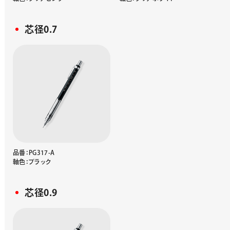
芯径0.7
品番：PG317-A
軸色：ブラック
芯径0.9