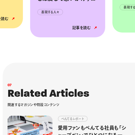
で、ある意味昭和っぽい
味わいが好
見た目が気に入ってます
表現する人々
記事を読む
記事を読む
0
7
R
e
l
a
t
e
d
A
r
t
i
c
l
e
s
関
連
す
る
マ
ガ
ジ
ン
や
特
設
コ
ン
テ
ン
ツ
ぺんてるレポート
愛用ファンもぺんてる社員も「シ