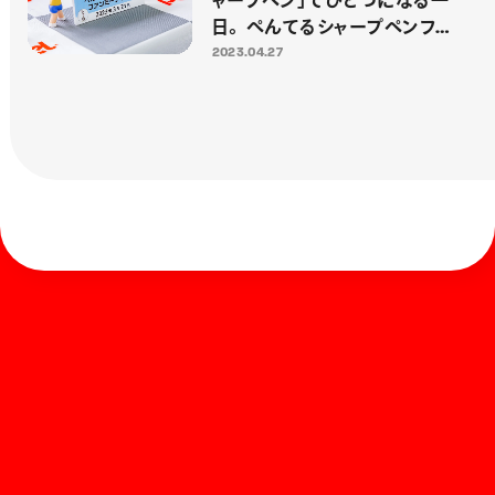
ャープペン」でひとつになる一
日。 ぺんてるシャープペンファ
ンミーティング2023をレポート！
2023.04.27
ホーム
お知らせ
商品を探す
お問い合わせ
マガジン
サポート
Global
ぺんてるについて