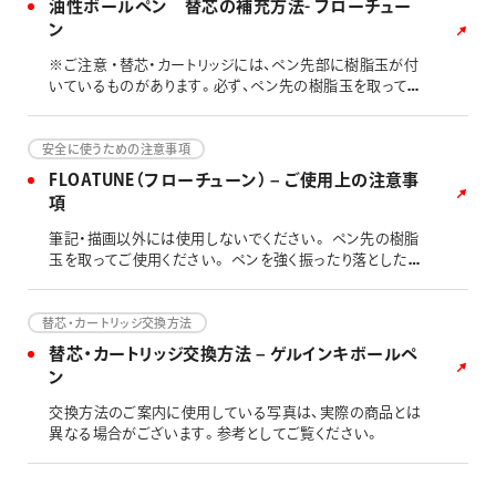
油性ボールペン 替芯の補充方法- フローチュー
ン
※ご注意 ・替芯・カートリッジには、ペン先部に樹脂玉が付
いているものがあります。必ず、ペン先の樹脂玉を取ってか
ら、本体への取付けを行なってください。 ・回しにくい場合
は、滑り止めに輪ゴムなどを巻いてお試しください。
安全に使うための注意事項
FLOATUNE（フローチューン） – ご使用上の注意事
項
筆記・描画以外には使用しないでください。 ペン先の樹脂
玉を取ってご使用ください。 ペンを強く振ったり落としたり
しますとインキ吹き出しの原因となります。 ペン先や製品
本体への衝撃は、書けなくなったりインキ吹き出し等の故
障の原因となります。 上向き筆記は、書けなくなったりイン
替芯・カートリッジ交換方法
キもれの原因となります。 ご使用後は必ずペン先を収納し
替芯・カートリッジ交換方法 – ゲルインキボールペ
てください。 衣服などにインキが付くと落ちない場合があ
ン
ります。 高温の場所には放置しないでください。 幼児の手
の届かないところに保管してください。 本製品のインキは
交換方法のご案内に使用している写真は、実際の商品とは
油性染料インキとなります。製品の特性上、筆跡が光に長
異なる場合がございます。参考としてご覧ください。
時間さらされると、退色する場合があります。