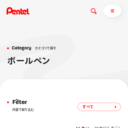
C
a
t
e
g
o
r
y
カ
テ
ゴ
リ
で
探
す
商品を探す
ボ
ー
ル
ペ
ン
商品を探すトップ
ボールペン
ぺんてるについて
ペン
エナージェル
サインペン
オレンズ
マーカー
ぺんてるについてトップ
Filter
シャープペン
メッセージ
すべて
内容で絞り込む
消し具
採用情報
ブラッシュ（筆）
運営会社