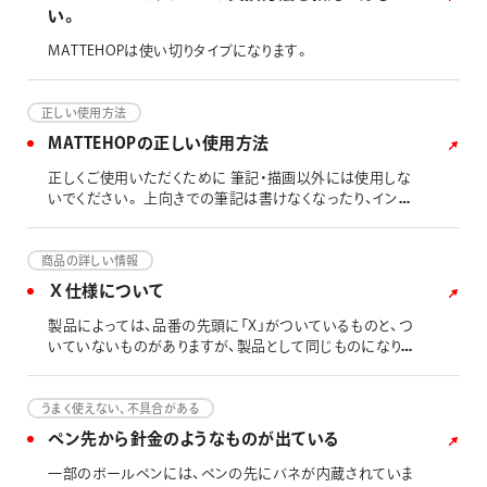
い。
MATTEHOPは使い切りタイプになります。
正しい使用方法
MATTEHOPの正しい使用方法
正しくご使用いただくために 筆記・描画以外には使用しな
いでください。 上向きでの筆記は書けなくなったり、インキ
もれの原因となります。 ペンを強く振ったり、落としたりす
るとインキ吹き出しの原因となります。 ペン先に強い衝撃
が加わると、故障の原因となります。 衝撃などで書けなく
商品の詳しい情報
なった場合は、インキが出るまで試し書きを続けてくださ
Ｘ仕様について
い。 使用環境によっては、書きにくい場合や乾燥に時間が
かかる場合があります。 ご使用後は必ずペン先の汚れを拭
製品によっては、品番の先頭に「X」がついているものと、つ
いてからキャップをしっかり閉めてください。 高温の場所
いていないものがありますが、製品として同じものになりま
には放置しないでください。 幼児の手の届かないところに
す。 違いは、「Ｘ」がついている品番のものは、パッケージ
保管してください。
（シース）に入っている製品になります。 下記に一例を載せ
させていただきます。
うまく使えない、不具合がある
ペン先から針金のようなものが出ている
一部のボールペンには、ペンの先にバネが内蔵されていま