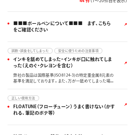
44 件
（1〜20件目を表示）
画材
その他
■■■ボールペンについて■■■ まず、こちら
をご確認ください
誤飲・誤食をしてしまった
安全に使うための注意事項
インキを舐めてしまった・インキが口に触れてしま
った（えのぐ・クレヨンを含む）
弊社の製品は国際基準(ISO8124-3)の特定重金属8元素の
基準を満足しております。また、万が一舐めてしまった場合
でも、過去に重篤な症状が出たという報告はございませ
ん。しばらく様子を見て、普段と違う症状がある場合には、
医師へご相談ください。 なお、食品向けの製品ではござい
正しい使用方法
ませんので、口に触れる可能性のある用途にはお薦めして
FLOATUNE（フローチューン） うまく書けない（かす
おりません。 非推奨の筆記対象：食器 布巾 食品用ラッ
れる、筆記のボテ等）
プフィルム など