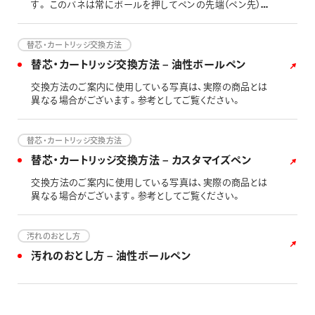
す。 このバネは常にボールを押してペンの先端（ペン先）
とボールの隙間をふさぎ、インキのもれ出し・揮発・乾燥を
防ぎます。書くときには、ボールが押されてバネが縮み、隙
間からインキが流れでます。 そのため、ボールが外れてし
替芯・カートリッジ交換方法
まうと、この「バネの端」がペン先から現れ「ペンの中に針
替芯・カートリッジ交換方法 – 油性ボールペン
金が入っていたかのように」見える場合がございます。
交換方法のご案内に使用している写真は、実際の商品とは
異なる場合がございます。参考としてご覧ください。
替芯・カートリッジ交換方法
替芯・カートリッジ交換方法 – カスタマイズペン
交換方法のご案内に使用している写真は、実際の商品とは
異なる場合がございます。参考としてご覧ください。
汚れのおとし方
汚れのおとし方 – 油性ボールペン