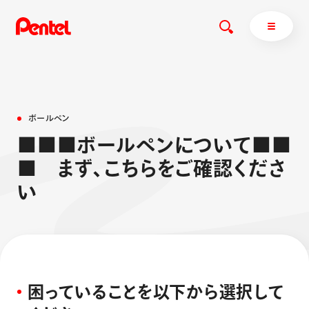
ボ
ー
ル
ペ
ン
商品を探す
■
■
■
ボ
ー
ル
ペ
ン
に
つ
い
て
■
■
商品を探すトップ
■
ま
ず
、
こ
ち
ら
を
ご
確
認
く
だ
さ
ボールペン
い
ぺんてるについて
ペン
エナージェル
サインペン
オレンズ
マーカー
ぺんてるについてトップ
シャープペン
メッセージ
消し具
採用情報
困
っ
て
い
る
こ
と
を
以
下
か
ら
選
択
し
て
ブラッシュ（筆）
運営会社