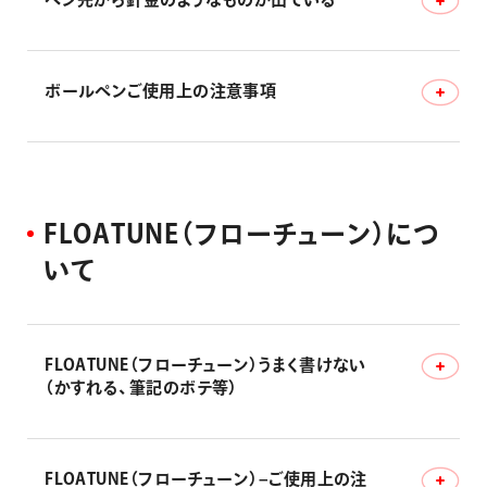
インキが漏れる要因
ボールペンご使用上の注意事項
ペン先から針金のようなものが出ている
ボールペンご使用上の注意事項
F
L
O
A
T
U
N
E
（
フ
ロ
ー
チ
ュ
ー
ン
）
に
つ
い
て
FLOATUNE（フローチューン）うまく書けない
（かすれる、筆記のボテ等）
FLOATUNE（フローチューン）–ご使用上の注
FLOATUNE（フローチューン）うまく書けない（かすれる、筆