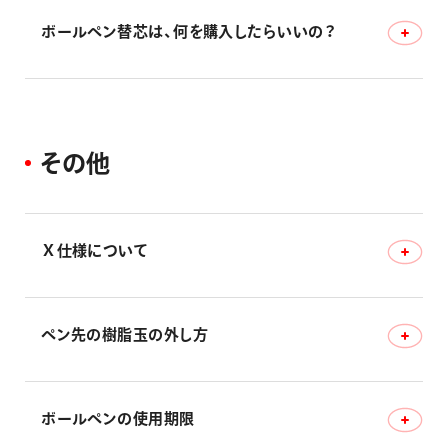
替芯・カートリッジ交換方法–ゲルインキボールペン
替芯の交換方法は下記サイトからご確認ください。
ボールペン替芯は、何を購入したらいいの？
替芯・カートリッジ交換方法–カスタマイズペン
下記サイトから該当製品をご確認ください。
ボールペン替芯
そ
の
他
Ｘ仕様について
ペン先の樹脂玉の外し方
Ｘ仕様について
ボールペンの使用期限
ペン先の樹脂玉の外し方。リフィル（替芯）の交換について