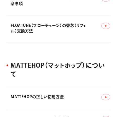
意事項
記のボテ等）
FLOATUNE（フローチューン）の替芯（リフィ
FLOATUNE（フローチューン）–ご使用上の注意事項
ル）交換方法
油性ボールペン 替芯の補充方法-フローチューン
M
A
T
T
E
H
O
P
（
マ
ッ
ト
ホ
ッ
プ
）
に
つ
い
て
MATTEHOPの正しい使用方法