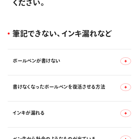
く
だ
さ
い
。
画材
その他
筆
記
で
き
な
い
、
イ
ン
キ
漏
れ
な
ど
ボールペンが書けない
書けなくなったボールペンを復活させる方法
ボールペンが書けなくなってしまった。
インキが漏れる
書けなくなったボールペンを復活させる方法はありません
か？
ペン先から針金のようなものが出ている