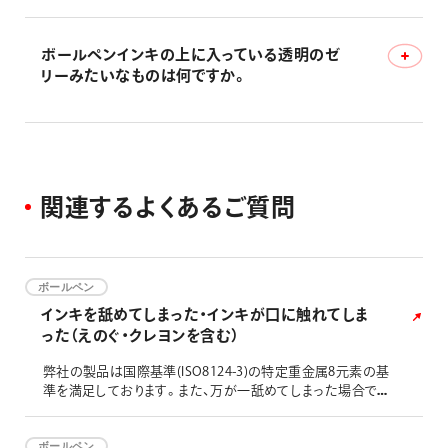
ボールペンインキの上に入っている透明のゼ
ボールペンに使用期限はあるの？
リーみたいなものは何ですか。
ボールペンインキの上に入っている透明のゼリーみたいな
ものは何ですか。
関
連
す
る
よ
く
あ
る
ご
質
問
ボールペン
インキを舐めてしまった・インキが口に触れてしま
った（えのぐ・クレヨンを含む）
弊社の製品は国際基準(ISO8124-3)の特定重金属8元素の基
準を満足しております。また、万が一舐めてしまった場合で
も、過去に重篤な症状が出たという報告はございません。し
ばらく様子を見て、普段と違う症状がある場合には、医師へ
ご相談ください。 なお、食品向けの製品ではございませんの
ボールペン