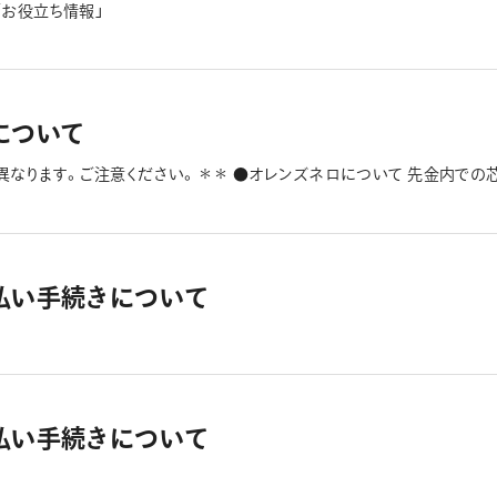
「お役立ち情報」
について
異なります。ご注意ください。＊＊ ●オレンズネロについて 先金内での
てもパイプが出てこない等の場合は、先金部品の交換が必要になります。 
い。 それ以外の症状については、「オレンズネロご使用において困ったこ
ては」、「販売可能部品色」は、商品紹介ページ（https://www.pentel.
の販売店様向け製品」および、「数量限定軸色製品」については、「同じ部品
」よりご希望の色もご記入ください。 ・「部品」の購入をご希望の場合は
払い手続きについて
入の上、お問い合わせください。 ・必要事項の記入がない場合、ご確認な
め、ご了承ください。 ・「必要事項」が記入されていることを必ず確認し
、製品お問い合わせフォーム「Step 1」の「製品の品番」と記載の箇所
３個まで） ③購入希望理由 ④支払い方法を選択 ※上記「➁と③」は、
選択をお願いいたします。 ＜ご注意事項＞ ・オレンズネロ、オレンズATの
シャープユニット」は最大１個までとなります。 ・「替消しゴム」は、下記U
払い手続きについて
る文房具取扱店様にて、お取り寄せでの購入についてご相談ください。 
l.co.jp/products/refill-eraser/ ・「住所入力」の不備が大変多
しく入力をお願いいたします。 ・「オレンズＡＴ」の先金セットは、現在販