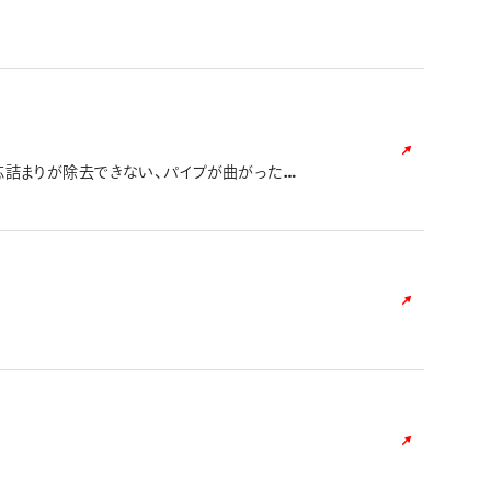
芯詰まりが除去できない、パイプが曲がったま
こちらの「オレンズネロ先金部品ご注文申込フ
とはなんでしょうか？」をご確認ください
co.jp/products/）掲載の「定番色のみ」
色」のご用意がございません。 上記にてご確
、お客様相談室の「製品問合せフォーム」に、下
どにお時間が掛かり、ご回答いたしかねること
てからお問い合わせください。 ＜必要事項＞
へ入力をお願いいたします。 ➁希望部品名、
お問い合わせ内容に入力をお願いいたします。
「消しゴムカバー」、ビクーニャＥＸシリーズの
RLよりお手元の製品を確認の上、適合替え消し
※シャープペン替消しゴム：
くなっております。入力不備がある場合には、ご返信いたしかね
売を行っておりません。「製品問合せフォーム」