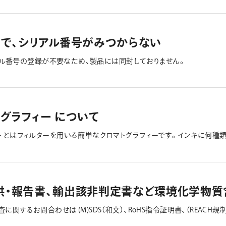
単）で、シリアル番号がみつからない
シリアル番号の登録が不要なため、製品には同封しておりません。
グラフィー について
ー とはフィルターを用いる簡単なクロマトグラフィーです。インキに何種
の何種類の色が混ざっているのかを、ぜひご自身でペーパークロマトグラ
グラフィーの詳しい試験内容についてはお調べいただければと思います。
の提供・報告書、輸出該非判定書など環境化学物
関するお問合わせは (M)SDS（和文）、RoHS指令証明書、（REACH規
）含有調査結果、ELV指令証明書、(M)SDS（英文）など ※一部製品のS