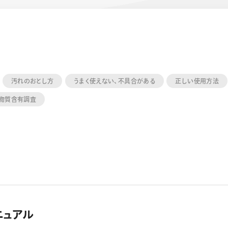
汚れのおとし方
うまく使えない、不具合がある
正しい使用方法
物質含有調査
ーン 限定
アートクレヨン
くるりら
sign
ニュアル