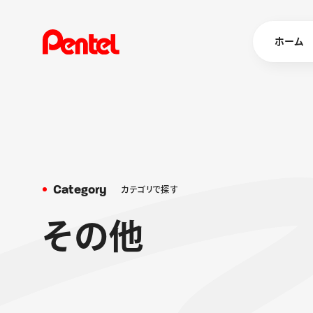
ホーム
商品を
ボールペン
ペン
C
a
t
e
g
o
r
y
カ
テ
ゴ
リ
で
探
す
マーカー
シャープペ
エナージェル
そ
の
他
消し具
ブラッシュ（
画材
その他