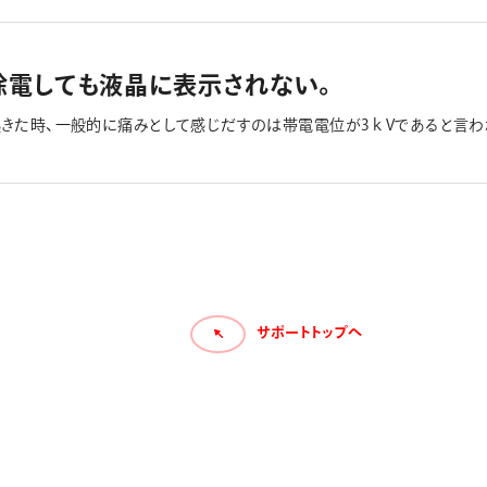
除電しても液晶に表示されない。
きた時、一般的に痛みとして感じだすのは帯電電位が3ｋVであると言われ
されるように設定されています。 液晶が表示されないのは、液晶表示さ
表示し易さは除電機能に影響しませんので、安心してお使い頂きますようお
ございません。
サポートトップへ