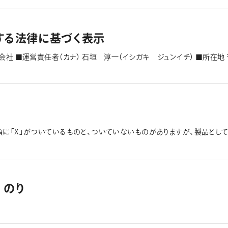
お問い合わせをお願いいたします。 ・お支払い方法は、「クレジット決済」「P
ダウン」より選択してください。 ・「コンビニ決済（番号方式）」は、支払手数
のお支払い手続きについて」をご確認ください。 ・事前連絡がなく届いた
および切手でのご対応はできません。その際は、そのままご返却させていただき
する法律に基づく表示
ので、消しゴムキャップを１個購入希望 例：万年ＣＩＬ・ケリーの消しゴ
ュ０．３のブラウン軸、先端のパイプが曲がったので、ブラックの前軸を１
社 ■運営責任者（カナ） ⽯垣 淳⼀（イシガキ ジュンイチ） ■所在地 〒
個購入希望。 ●「製品お問い合わせフォーム」はこちら
-8133 受付時間 ：平日10時から12時、13時から17時（土曜・日曜・祝日・
.com ■URL https://www.pentel.co.jp/ ■注文申込方法 1)
 2)注文申込内容とお客様情報を確認して頂き[回答]を押してください。 
さい。 4)部品注文申込受付メールの後、5営業日以内に決済用メールが届
払いを完了してください。 ■商品等の引き渡し時期および発送方法 ご注
休暇は除く）に、定形外郵便にてお送りいたします。決済完了後2週間以上
、営業時間内にフリーダイヤルへお電話、またはメール(b-support@ast
に「X」がついているものと、ついていないものがありますが、製品として
、年末年始・夏期休暇の期間につきましては事前にオレンズネロ部品注文申
ジ（シース）に入っている製品になります。 下記に一例を載せさせていた
び支払方法 決済用メール到着後、10日以内にお支払ください。 クレジットカード：
払回数は1回のみとさせて頂いております。 PayPay：「PayPay残高」で
ンスストア払い：コンビニ店頭でお支払ください。 ※コンビニ決済フロー
ク→決済するコンビニを選択→支払番号を控えて頂き→コンビニレジにてお
 のり
種お支払い方法」の、「お支払い履歴」にてお支払いが完了していることを
） 送料無料 コンビニエンスストア払いの場合は決済手数料として200円
 ■返品・不良品の取扱条件 ご注文代金の決済完了後にお客様のご都合に
の場合、返品・交換は受け付け、返金に応じないものとします。 商品到着