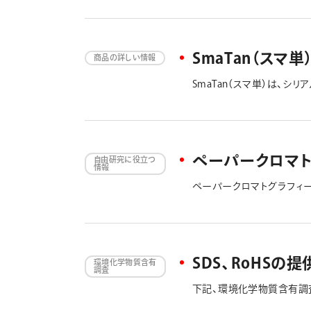
SmaTan（スマ
商品の詳しい情報
SmaTan（スマ単）は、
ペーパークロマト
自由研究に役立つ
情報
ペーパークロマトグラフィ
色によって異なります。そ
す。 ※ペーパークロマト
SDS、RoHS
環境化学物質含有
調査
下記、環境化学物質含有調査に
VOC13（揮発性有機化合物