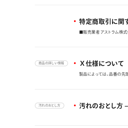
より、症状詳細を記載の上、
なります。いずれかを「プル
細については、「部品代金
お願いいたします。 ・現金
特定商取引に関
消しゴムキャップを紛失した
１個購入希望 例：スマッシ
■販売業者 アストラム株式会
出てこない。スライダーを１
2 ■電話番号 0120-12
support@astrum-st
客様情報をご入力ください。
が届きますのでご確認くだ
ご希望の決済方法にてお支
Ｘ仕様について
商品の詳しい情報
曜・祝日・年末年始・夏季
は、誠に申し訳ございませんが
製品によっては、品番の先頭
お願い申し上げます。 尚
いる品番のものは、パッケー
ます。 ■代金の支払時期およ
JCBがご利用頂けます。 お支
用になれます。 コンビニエ
URLを送付→URLクリッ
汚れのおとし方 –
汚れのおとし方
ん。選択いただいた、「各
用（送料、手数料、消費税等
代金に含まれております。
ません。 商品不良・誤発送