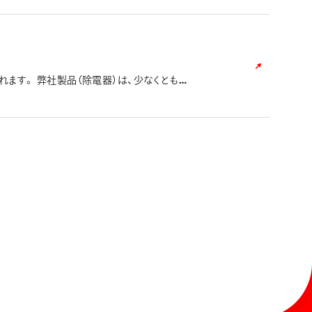
ます。 弊社製品（除電器）は、少なくとも電
れない低い電位差でご使用になったことが考え
願い致します。 ※除電後に静電気ショックが