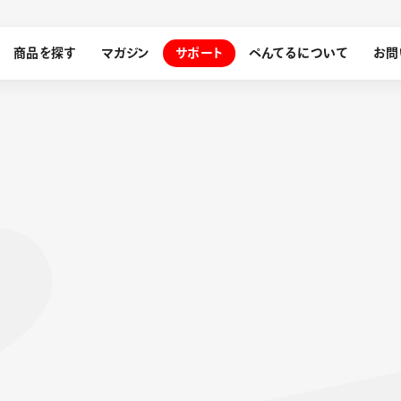
商品を探す
マガジン
サポート
ぺんてるについて
お問
探す
ぺんてるについて
ン
サインペン
オレンズ
メッセージ
採用情報
筆）
運営会社