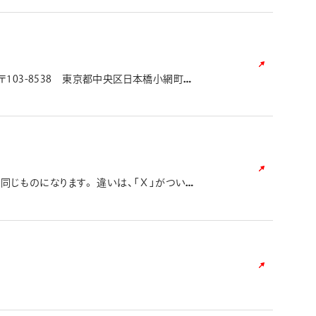
ayPay決済」「コンビニ決済（番号方式）」と
料：200円がかかります。 ・支払い方法の詳
手紙については対応できません。必ずご連絡を
ます。 【記入例】 例：グラフギア０．５の
ムキャップを紛失したので、消しゴムキャップを
個購入希望 例：オレンズ０．３の芯が詰まって
103-8538 東京都中央区日本橋小網町7-
年末年始・夏季休暇を除く） ■メールアドレス b-
オレンズネロ部品注文申込フォームより希望の部品を選択し、お
3)注文申込完了後、 部品注文申込受付メール
きますので、決済用メール到着後10日以内に
文代金の決済完了後、5営業日以内（土曜・日
経過しても、ご注文された部品が届かない場合
rum-st.com)へお問い合わせ頂きますよう
同じものになります。 違いは、「Ｘ」がついて
込フォームトップページにて通知させて頂き
だきます。
VISA、MASTER、DINERS、AMEX、
のお支払いまたは「PayPayクレジット」がご利
 申込完了→登録メールアドレスに決済用の
支払い。 ※領収書の発行は承っておりませ
ご確認頂けます。 ■商品代金以外に必要な費
を追加してご請求いたします。 消費税は商品
よるキャンセル・交換・返品は受け付けており
日より10日以内にフリーダイヤルへお電話に