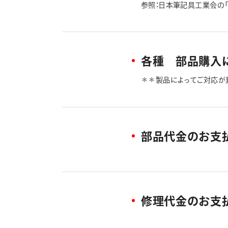
参照：日本筆記具工業会の
各種 部品購入
＊＊製品によってご対応が
たは折れた、ノックを押し
ォーム」からお申込みくださ
●「オレンズネロ以外の部品につい
となります。 なお、「特定
認いただいている、「部品色
部品代金のお支
記「必要事項」の内容を記
もございますので、あらかじ
①部品購入希望製品の品番は
希望部品色、希望個数（最大
④は「プルダウン」より、ご
「消しゴムキャップ」及び「
修理代金のお支
ゴムを、お住まい地域にあ
https://www.pente
ることもございますので、正