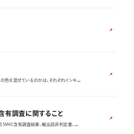
類の色を混ぜているのかは、それぞれインキの
フィーの試験をお試しいただければと思いま
質含有調査に関すること
制）SVHC含有調査結果、輸出該非判定書、
DS、各種証明書は、ダウンロード頂けます。こちら