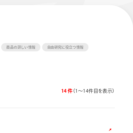
商品の詳しい情報
自由研究に役立つ情報
エナージェル コハレ
スマッシュ 限定 ダイヤ
モンドメタリックカラ
ーズ
14 件
（1〜14件目を表示）