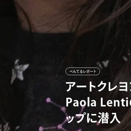
ぺんてるレポート
アートクレヨ
Paola Le
ップに潜入