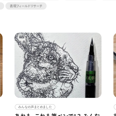
表現フィールドリサーチ
みんなの声まとめました