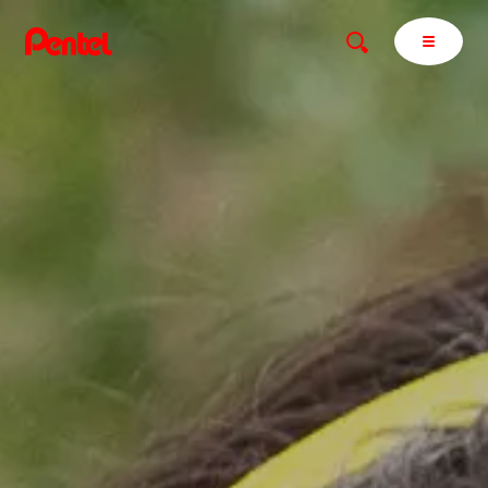
商品を探す
商品を探すトップ
ボールペン
ぺんてるについて
ペン
エナージェル
サインペン
オレンズ
マーカー
ぺんてるについてトップ
シャープペン
メッセージ
消し具
採用情報
ブラッシュ（筆）
運営会社