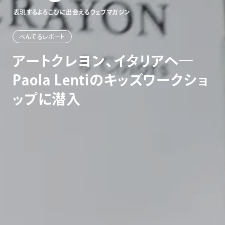
表
現
す
る
よ
ろ
こ
び
に
出
会
え
る
ウ
ェ
ブ
マ
ガ
ジ
ン
ぺんてるレポート
アートクレヨン、イタリアへ―
Paola Lentiのキッズワークショ
ップに潜入