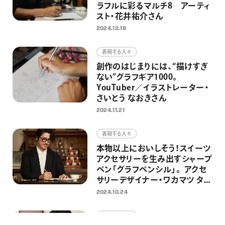
ラフルに彩るマルチ8 アーティ
スト・花井祐介さん
2024.12.19
表現する人々
創作のはじまりには、“描けすぎ
ない”グラフギア1000。
YouTuber／イラストレーター・
さいとう なおきさん
2024.11.21
表現する人々
本物以上においしそう！スイーツ
アクセサリーを生み出すシャープ
ペン「グラフペンシル」。 アクセ
サリーデザイナー・ワカマツ タダ
アキさん
2024.10.24
表現する人々