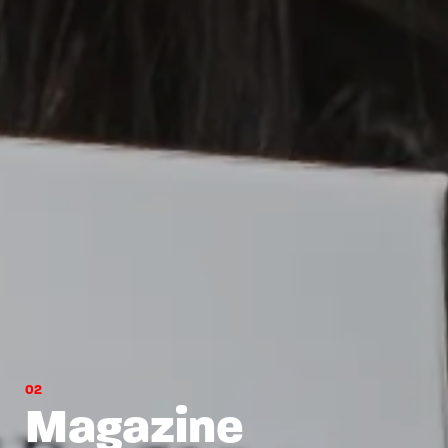
0
2
M
a
g
a
z
i
n
e