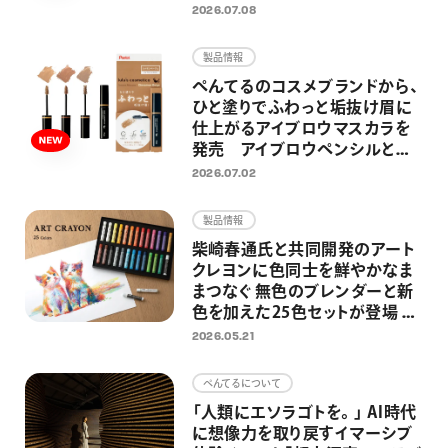
募総数約2300点、今年も応募作
2026.07.08
品の中から100点を日比谷
OKUROJIで展示
製品情報
ぺんてるのコスメブランドから、
ひと塗りでふわっと垢抜け眉に
仕上がるアイブロウマスカラを
発売 アイブロウペンシルと合
わせ使いしやすい シナモンベー
2026.07.02
ジュ、アッシュサクラ、ラテグレー
の3色展開
製品情報
柴崎春通氏と共同開発のアート
クレヨンに色同士を鮮やかなま
まつなぐ 無色のブレンダーと新
色を加えた25色セットが登場 混
色・グラデーション表現がさらに
2026.05.21
自由に
ぺんてるについて
「人類にエソラゴトを。」 AI時代
に想像力を取り戻すイマーシブ