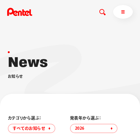
N
e
w
s
商品を探す
商品を探すトップ
お
知
ら
せ
ボールペン
ぺんてるについて
ペン
エナージェル
サインペン
オレンズ
マーカー
ぺんてるについてトップ
シャープペン
メッセージ
カテゴリから選ぶ：
発表年から選ぶ：
消し具
採用情報
すべてのお知らせ
2026
ブラッシュ（筆）
運営会社