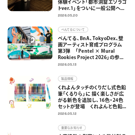
体験イベント「都市洞窟エソラゴ
トver.1」をついに一般公開へ
大平貴之氏監修－先史時代の洞
2026.05.20
窟壁画と原始の満天の星空を日
比谷で
ぺんてるについて
ぺんてる、BnA、TokyoDex、壁
画アーティスト育成プログラム
第3弾 「Pentel × Mural
Rookies Project 2026」の参加
者募集開始 東京・日本橋3カ
2026.05.13
所の制作場所を4組に提供 街
と人をアートでつなぎ、アートを
製品情報
日常にするための取り組みとし
くれよんタッチのくりだし式色鉛
て
筆「くるりら」に 描く楽しさが広
がる新色を追加し、16色・24色
セットが登場 くれよんと色鉛筆
のいいとこどりで、のびのびと自
2026.05.12
由なお絵描きへ
重要なお知らせ