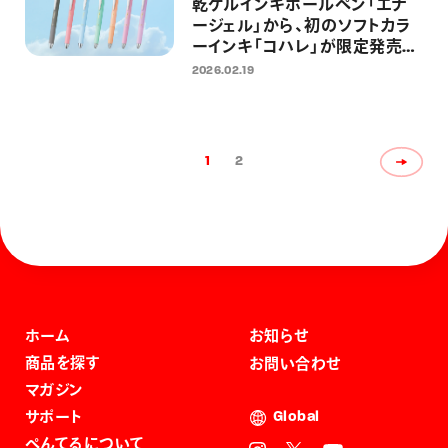
乾ゲルインキボールペン「エナ
ージェル」から、初のソフトカラ
ーインキ「コハレ」が限定発売
穏やかな色合いのカラーインキ
2026.02.19
で手書きの時間を優しく彩る
1
2
ホーム
お知らせ
商品を探す
お問い合わせ
マガジン
サポート
Global
ぺんてるについて