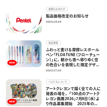
画材
重要なお知らせ
その他
製品価格改定のお知らせ
2026.08.06
製品情報
ふわっと書ける摩擦レスボール
ペン「FLOATUNE（フローチュー
ン）」に、 朝から夜へ移りゆく空
の色合いを表現した限定デザイ
ンが登場 忙しい毎日の中でふ
2026.07.09
と空を見上げた時のように、リラ
ックス感のある仕上がりに
ぺんてるについて
アートクレヨンで描く全ての人に
発表の場を。 「100点のアートク
レヨン画展2026」7月8日（水）よ
り作品募集開始 2025年の応