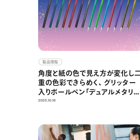
製品情報
角度と紙の色で見え方が変化し
重の色彩できらめく、 グリッター
入りボールペン「デュアルメタリッ
ク」14色が新発売 5回の限定発
2025.10.16
売を経て、待望の定番化 ノートや
イラスト、推し活グッズをグリッタ
ーインキが華やかに彩る