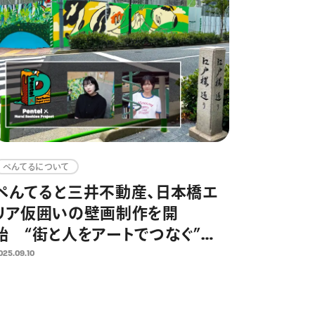
ぺんてるについて
ぺんてると三井不動産、日本橋エ
リア仮囲いの壁画制作を開
始 “街と人をアートでつなぐ”
「Pentel × Mural Rookies
025.09.10
Project 2025」