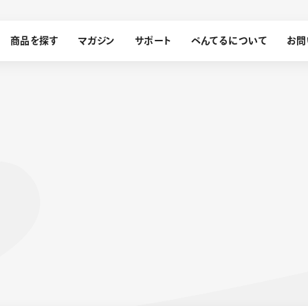
商品を探す
マガジン
サポート
ぺんてるについて
お問
探す
ぺんてるについて
ン
サインペン
オレンズ
メッセージ
採用情報
筆）
運営会社