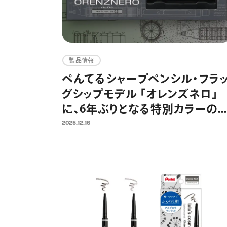
製品情報
ぺんてるシャープペンシル・フラ
グシップモデル 「オレンズネロ」
に、6年ぶりとなる特別カラーの
定セットが登場 ～金属製の替
2025.12.16
芯ケースとホルダー式消しゴムを
組み合わせた特別仕様～