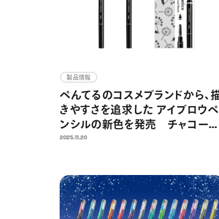
製品情報
ぺんてるのコスメブランドから、
きやすさを追求した アイブロウペ
ンシルの新色を発売 チャコー
ブラック、チャコールグレーの2色
2025.11.20
を追加し、全5色展開に