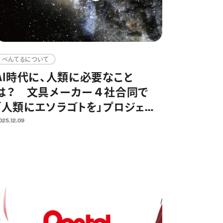
ぺんてるについて
AI時代に、人類に必要なこと
は？ 文具メーカー４社合同で
「人類にエソラゴトを」プロジェク
ト開始
025.12.09