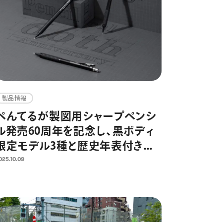
製品情報
ぺんてるが製図用シャープペンシ
ル発売60周年を記念し、黒ボディ
限定モデル3種と歴史年表付きセ
ットを発売 世代を超えて、学生か
025.10.09
らアーティストに愛される高機能
シャープペンシル