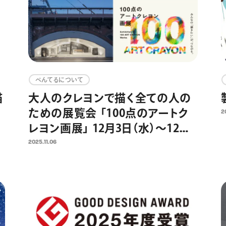
ぺんてるについて
描
大人のクレヨンで描く全ての人の
ための展覧会 「100点のアートク
2
ル
レヨン画展」 12月3日（水）～12月7
日（日）に日比谷OKUROJIで開
2025.11.06
催 2,300点以上の応募作品から
100点の選出作品を展示