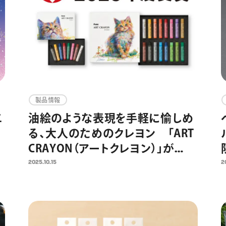
製品情報
二
油絵のような表現を手軽に愉しめ
る、大人のためのクレヨン 「ART
CRAYON（アートクレヨン）」が
『2025年度グッドデザイン賞』を受
2025.10.15
2
賞