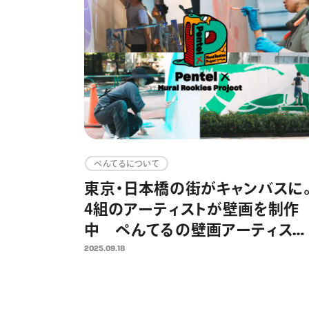
ぺんてるについて
東京・日本橋の街がキャンバスに
4組のアーティストが壁画を制作
中 ぺんてるの壁画アーティスト
育成プログラム「Pentel × Mura
2025.09.18
Rookies Project」第2弾