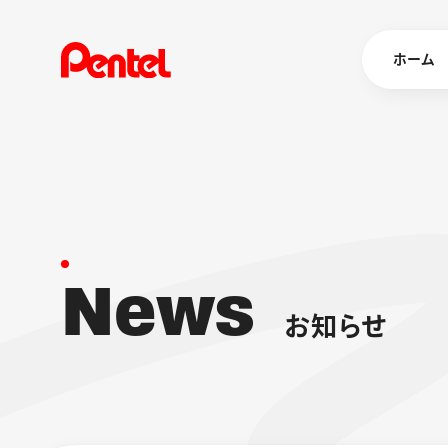
ホーム
商品を
ボールペン
ペン
N
e
w
s
マーカー
シャープペ
エナージェル
お
知
ら
せ
消し具
ブラッシュ（
画材
その他