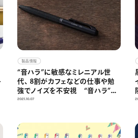
製品情報
“音ハラ”に敏感なミレニアル世
キ
代、 8割がカフェなどの仕事や勉
デ
強でノイズを不安視 “音ハラ”に
敏感な20代～30代をターゲット
2021.10.07
2
に、静音設計の油性ボールペン
Calme（カルム）を12月より販売開
始