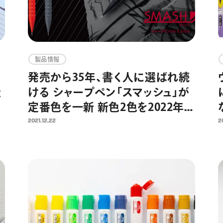
製品情報
域
発売から35年、書く人に選ばれ続
造
ける シャープペン「スマッシュ」が
定番色を一新 新色2色を2022年1
月28日（金）発売 3色展開に
2021.12.22
2