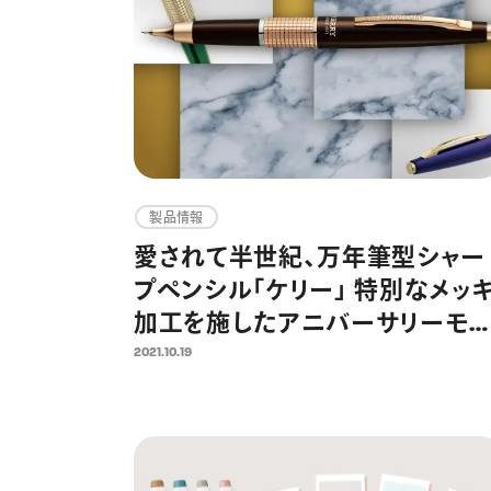
製品情報
愛されて半世紀、万年筆型シャー
プペンシル「ケリー」 特別なメッ
加工を施したアニバーサリーモ
ル 2021年11月15日より限定発売
2021.10.19