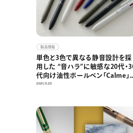
製品情報
単色と3色で異なる静音設計を採
用した “音ハラ”に敏感な20代・3
代向け油性ボールペン「Calme」
12月15日（水）より発売開始
2021.11.25