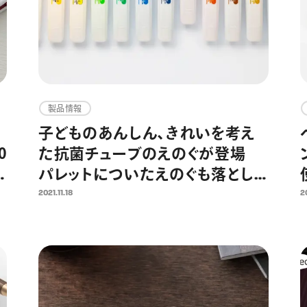
製品情報
子どものあんしん、きれいを考え
0
た抗菌チューブのえのぐが登場
パレットについたえのぐも落とし
やすい「クリーンえのぐ」 2021年
2021.11.18
20
12月6日より発売