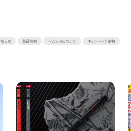
お知らせ
製品情報
ぺんてるについて
キャンペーン情報
ーン 限定
アートクレヨン
くるりら
sign