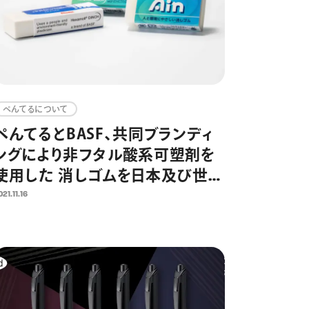
ぺんてるについて
ぺんてるとBASF、共同ブランディ
ングにより非フタル酸系可塑剤を
使用した 消しゴムを日本及び世界
市場へ提供
21.11.16