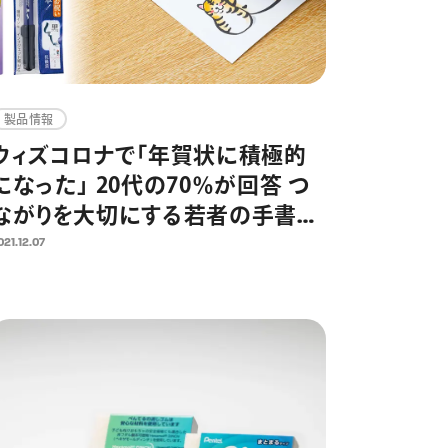
製品情報
ウィズコロナで「年賀状に積極的
になった」 20代の70％が回答 つ
ながりを大切にする若者の手書き
年賀状におすすめの速乾ぺんてる
021.12.07
筆！