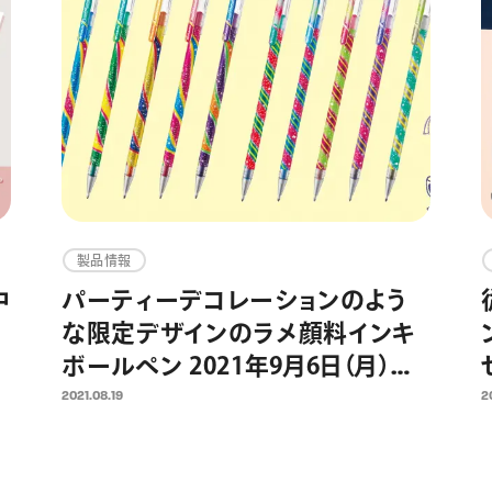
製品情報
中
パーティーデコレーションのよう
な限定デザインのラメ顔料インキ
コ
ボールペン 2021年9月6日（月）数
ー
量限定発売
2021.08.19
2