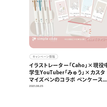
キャンペーン情報
イラストレーター「Caho」×現役
学生YouTuber「みゅう」×カスタ
マイズペンのコラボ ペンケース
ーデを楽しむ提案を9月よりスタ
2021.08.25
ト