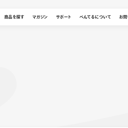
商品を探す
マガジン
サポート
ぺんてるについて
お問
探す
ぺんてるについて
ン
サインペン
オレンズ
メッセージ
採用情報
筆）
運営会社