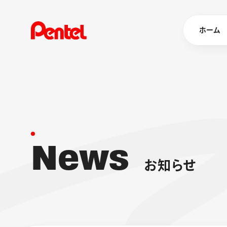
ホーム
商品を
ボールペン
ペン
N
e
w
s
マーカー
シャープペ
エナージェル
お
知
ら
せ
消し具
ブラッシュ（
画材
その他