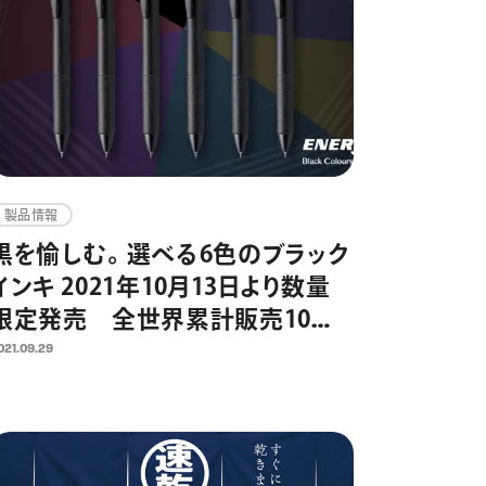
製品情報
黒を愉しむ。選べる6色のブラック
インキ 2021年10月13日より数量
限定発売 全世界累計販売10億
本超の速乾ゲルインキボールペン
021.09.29
「エナージェル」発売20周年企画
第2弾