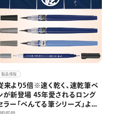
製品情報
従来より5倍※速く乾く、速乾筆ペ
ンが新登場 45年愛されるロング
セラー「ぺんてる筆シリーズ」よ
り 2021年8月6日発売
021.07.20