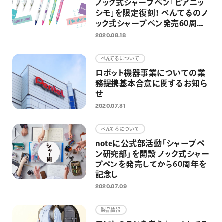
ノック式シャープペン｢ピアニッ
シモ｣を限定復刻！ ぺんてるのノ
ック式シャープペン発売60周年
企画の第一弾として
2020.08.18
ぺんてるについて
ロボット機器事業についての業
務提携基本合意に関するお知ら
せ
2020.07.31
ぺんてるについて
noteに公式部活動「シャープペ
ン研究部」を開設 ノック式シャー
プペンを発売してから60周年を
記念し
2020.07.09
製品情報