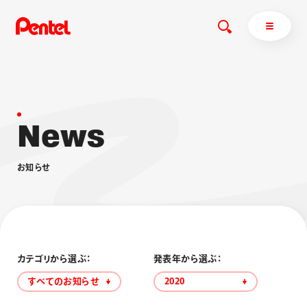
N
e
w
s
商品を探す
商品を探すトップ
お
知
ら
せ
ボールペン
ぺんてるについて
ペン
エナージェル
サインペン
オレンズ
マーカー
ぺんてるについてトップ
シャープペン
メッセージ
カテゴリから選ぶ：
発表年から選ぶ：
消し具
採用情報
すべてのお知らせ
2020
ブラッシュ（筆）
運営会社