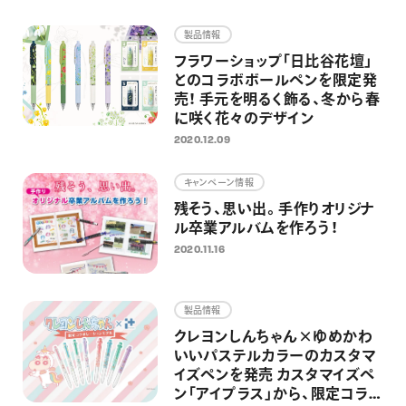
画材
製品情報
その他
フラワーショップ「日比谷花壇」
とのコラボボールペンを限定発
売！ 手元を明るく飾る、冬から春
に咲く花々のデザイン
2020.12.09
キャンペーン情報
残そう、思い出。手作りオリジナ
ル卒業アルバムを作ろう！
2020.11.16
製品情報
クレヨンしんちゃん×ゆめかわ
いいパステルカラーのカスタマ
イズペンを発売 カスタマイズペ
ン「アイプラス」から、限定コラ