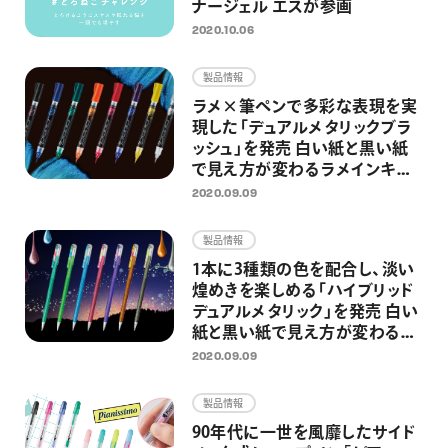
ナージェル エスが参画
2020.10.06
製品情報
ラメ×筆ペンで多彩な表現を実
現した「デュアルメタリックブラ
ッシュ」を発売 白い紙と黒い紙
で見え方が変わるラメインキを
搭載
2020.09.09
製品情報
1本に3種類の色を配合し、淡い
煌めきを楽しめる「ハイブリッド
デュアルメタリック」を発売 白い
紙と黒い紙で見え方が変わるラ
メペンの限定カラー
2020.09.09
製品情報
90年代に一世を風靡したサイド