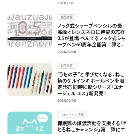
ボレーションデザイン登場
2020.11.11
製品情報
ノック式シャープペンシルの最
高峰オレンズネロに待望の芯径
0.5が登場 ぺんてるノック式シャ
ープペン60周年企画第二弾とし
て
2020.10.08
製品情報
“うちの子”と呼びたくなる、ねこ
柄のゲルインキボールペンを限
定発売 同時に新シリーズ「エナ
ージェル エス」新発売！
2020.10.06
キャンペーン情報
保護猫の譲渡活動を支援する「#
とろねこチャレンジ」第二弾にエ