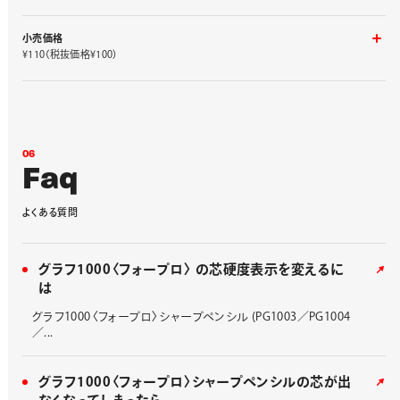
小売価格
¥110（税抜価格¥100）
入り数
品番
1パック5コ入り
XPPE-5
0
6
F
a
q
よ
く
あ
る
質
問
グラフ1000〈フォープロ〉 の芯硬度表示を変えるに
は
グラフ1000〈フォープロ〉シャープペンシル (PG1003／PG1004
／...
グラフ1000〈フォープロ〉シャープペンシルの芯が出