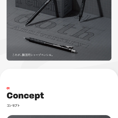
画材
その他
0
1
C
o
n
c
e
p
t
コ
ン
セ
プ
ト