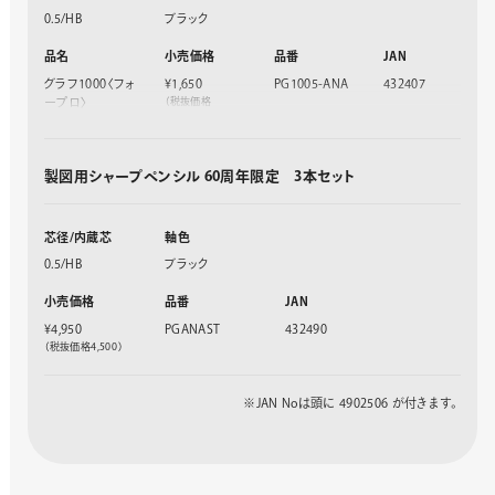
0.5/HB
ブラック
品名
小売価格
品番
JAN
グラフ1000〈フォ
¥1,650
PG1005-ANA
432407
（税抜価格
ープロ〉
¥1,500）
グラフギア500
¥1,100
PG515-ANA
432438
（税抜価格
¥1,000）
製図用シャープペンシル 60周年限定 3本セット
グラフギア1000
¥2,200
PG1015-ANA
432469
（税抜価格
¥2,000）
芯径/内蔵芯
軸色
0.5/HB
ブラック
小売価格
品番
JAN
¥4,950
PGANAST
432490
（税抜価格4,500）
※JAN Noは頭に 4902506 が付きます。