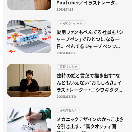
YouTuber／イラストレーター・
さいとう なおきさん
2024.11.21
ぺんてるレポート
愛用ファンもぺんてる社員も「シ
ャープペン」でひとつになる一
日。 ぺんてるシャープペンファ
ンミーティング2023をレポート！
2023.04.27
表現する人々
独特の絵と言葉で描き出す“な
んともいえない”おもしろさ。イ
ラストレーター・ニシワキタダシ
さん
2023.03.30
表現する人々
メカニックデザインのかっこよさ
を引き出す、 “高クオリティ画