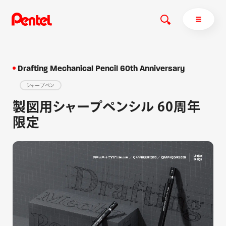
Drafting Mechanical Pencil 60th Anniversary
シャープペン
商品を探す
製図用シャープペンシル 60周年
商品を探すトップ
限定
ボールペン
ぺんてるについて
ペン
エナージェル
サインペン
オレンズ
マーカー
ぺんてるについてトップ
シャープペン
メッセージ
消し具
採用情報
ブラッシュ（筆）
運営会社