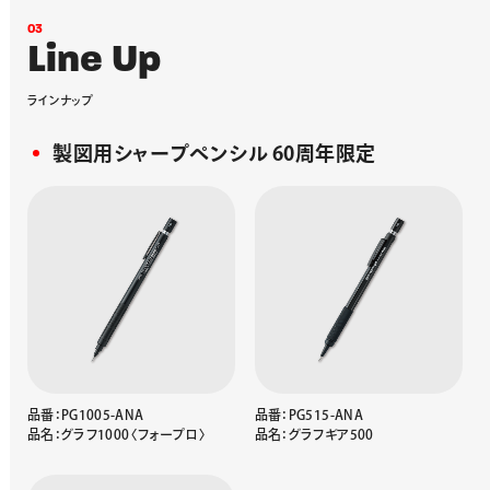
0
3
L
i
n
e
U
p
ラ
イ
ン
ナ
ッ
プ
製図用シャープペンシル 60周年限定
品番：PG1005-ANA
品番：PG515-ANA
品名：グラフ1000〈フォープロ〉
品名：グラフギア500