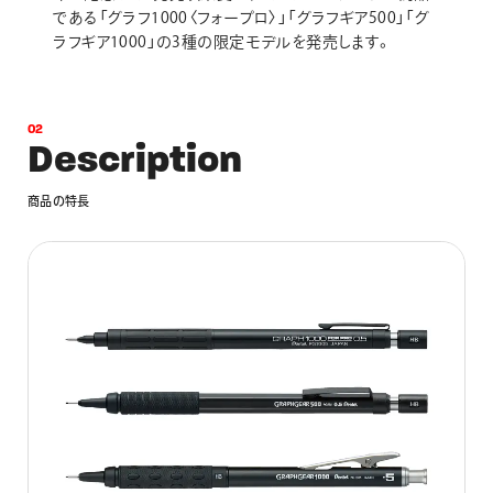
である「グラフ1000〈フォープロ〉」「グラフギア500」「グ
ラフギア1000」の3種の限定モデルを発売します。
0
2
D
e
s
c
r
i
p
t
i
o
n
商
品
の
特
長