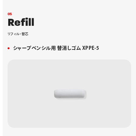
0
5
R
e
f
i
l
l
リ
フ
ィ
ル
・
替
芯
シャープペンシル用 替消しゴム XPPE-5