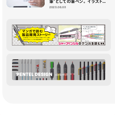
筆”としての筆ペン。 イラストレ
ーター／メカニックデザイナー・
2023.08.03
JNTHEDさん