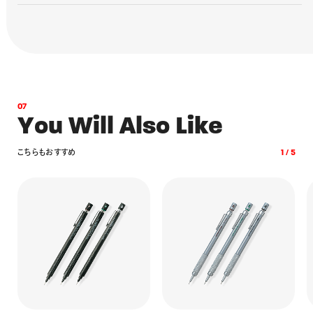
0
7
Y
o
u
W
i
l
l
A
l
s
o
L
i
k
e
こ
ち
ら
も
お
す
す
め
1
/
5