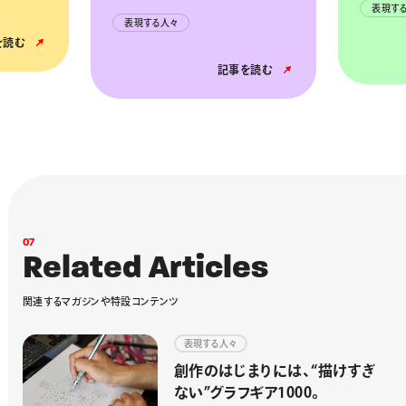
すれたり、シャープペン
表現する人々
表現する人々
ならではの味わいが好
みなんです。
記事を読む
0
7
R
e
l
a
t
e
d
A
r
t
i
c
l
e
s
関
連
す
る
マ
ガ
ジ
ン
や
特
設
コ
ン
テ
ン
ツ
表現する人々
創作のはじまりには、“描けすぎ
ない”グラフギア1000。