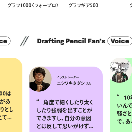
グラフ1000〈フォープロ〉
グラフギア500
Drafting Pencil Fan’s
Voice
イラス
デザイ
イラストレーター
JNT
ニシワキタダシ
さん
10年使っても壊れな
角度で細くしたり太く
いんですよ
したり強弱を出すことが
軽さとシン
できますし、自分の意図
で、ある意
とは反して思いがけずか
見た目が気