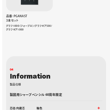
品番：PGANAST
3本セット
グラフ1000〈フォープロ〉/グラフギア500/
グラフギア1000
0
4
I
n
f
o
r
m
a
t
i
o
n
製
品
仕
様
製図用シャープペンシル 60周年限定
芯径/内蔵芯
軸色