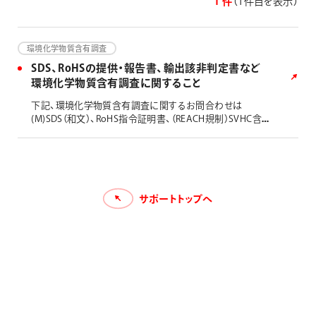
1 件
（1件目を表示）
画材
その他
環境化学物質含有調査
SDS、RoHSの提供・報告書、輸出該非判定書など
環境化学物質含有調査に関すること
下記、環境化学物質含有調査に関するお問合わせは
(M)SDS（和文）、RoHS指令証明書、（REACH規制）SVHC含
有調査結果、輸出該非判定書、VOC13（揮発性有機化合物）
含有調査結果、ELV指令証明書、(M)SDS（英文）など ※一
部製品のSDS、各種証明書は、ダウンロード頂けます。こち
らからご確認ください。
サポートトップへ