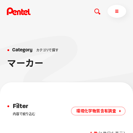
C
a
t
e
g
o
r
y
カ
テ
ゴ
リ
で
探
す
商品を探す
マ
ー
カ
ー
商品を探すトップ
ボールペン
ぺんてるについて
ペン
エナージェル
サインペン
オレンズ
マーカー
ぺんてるについてトップ
Filter
シャープペン
メッセージ
環境化学物質含有調査
内容で絞り込む
消し具
採用情報
ブラッシュ（筆）
運営会社