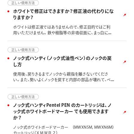
正しい使用方法
ホワイトで修正はできますか？修正液の代わりにな
りますか？
ホワイトは修正液ではありませんので、修正目的ではご利
用いただけません。鉄や樹脂等の非吸収面に、まっ白にか
ける油性マーカーでございます。
正しい使用方法
ノック式ハンディ（ノック式油性ペン）のノックの戻
し方
使用後、戻りきるまでノックから親指を離さないでくださ
い。また、勢いよくノックを戻すと内部の部品が壊れて、ペ
ン先のカバーが閉まらなくなり、ペン先が乾いて筆記でき
なくなることがありますので、ゆっくりと操作してください。
正しい使用方法
ノック式ハンディPentel PEN のカートリッジは、ノ
ック式ホワイトボードマーカー でも使用できます
か？
ノック式ホワイトボードマーカー （MWXN5M, MWXN6M）
カートリッジ（ＸＭＷＲ２）