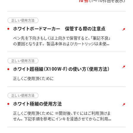
10 件
（1〜10件目を表示）
画材
その他
正しい使用方法
ホワイトボードマーカー 保管する際の注意点
ペン先を下向きもしくは上向きで保管すると、「筆記不良」
の要因となります。 製品本体およびカートリッジは未使用
製品を含め「横置き保管」をお願い致します。 また、箱入り
で購入し、そのまま保管する際は「この面を上に」と書いて
ある面を、必ず上にして保管をお願い致します。 日本筆
正しい使用方法
記具工業会の「お役立ち情報 マーキングペン編」もご参
ホワイト超極細（X100W-F）の使い方（使用方法）
照ください。
正しくご使用頂くために
正しい使用方法
ホワイト極細の使用方法
正しくご使用頂くために ※開封後、すぐにはご利用頂けま
せん。下記手順を参考にインキを浸透させてからご利用く
ださい。