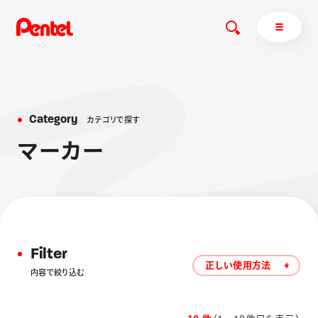
C
a
t
e
g
o
r
y
カ
テ
ゴ
リ
で
探
す
商品を探す
マ
ー
カ
ー
商品を探すトップ
ボールペン
ぺんてるについて
ペン
エナージェル
サインペン
オレンズ
マーカー
ぺんてるについてトップ
Filter
シャープペン
メッセージ
正しい使用方法
内容で絞り込む
消し具
採用情報
ブラッシュ（筆）
運営会社