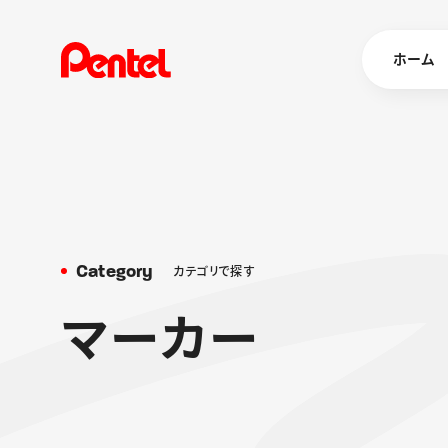
ホーム
商品を
ボールペン
ペン
C
a
t
e
g
o
r
y
カ
テ
ゴ
リ
で
探
す
マーカー
シャープペ
エナージェル
マ
ー
カ
ー
消し具
ブラッシュ（
画材
その他