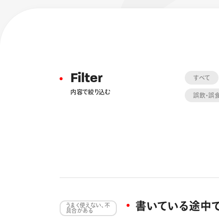
Filter
すべて
内容で絞り込む
誤飲・誤
フローチュ
Skyly De
書いている途中で
うまく使えない、不
具合がある