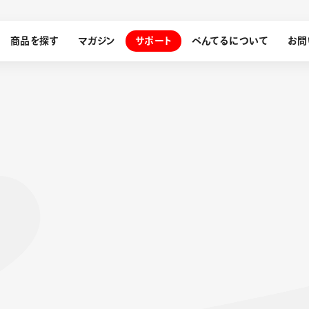
商品を探す
マガジン
サポート
ぺんてるについて
お問
探す
ぺんてるについて
ン
サインペン
オレンズ
メッセージ
採用情報
筆）
運営会社