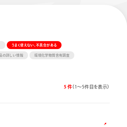
い
うまく使えない、不具合がある
品の詳しい情報
環境化学物質含有調査
エナージェル コハレ
スマッシュ 限定 ダイヤ
モンドメタリックカラ
ーズ
5 件
（1〜5件目を表示）