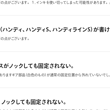
の点がございます。 １．インキを使い切ってしまった可能性があります。
確認ください。 ２．軽度のペン先乾燥により、インキの流動性が低下して
ゆっくりな速度で丸書きを繰り返してください。 ②回復しない場合は、キャ
放置し、①と同様な操作を繰り返してください。 3．インキの吸収が早い
プを（ノック式の場合は、ペン先を収納）した状態で、数分放置した後、再
（ハンディ、ハンディS、ハンディラインS）が書
下の点がございます。
スがノックしても固定されない。
ておりますギア部品（白色のもの）が通常の固定位置から外れていないでし
、ノックしても固定されない。