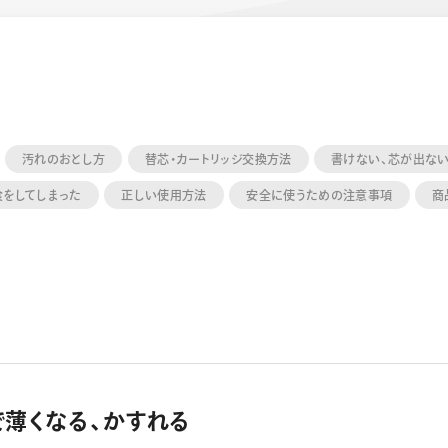
汚れのおとし方
替芯・カートリッジ交換方法
書けない、芯が出な
食をしてしまった
正しい使用方法
安全に使うための注意事項
商
ーン 限定
アートクレヨン
くるりら
sign
薄くなる、かすれる