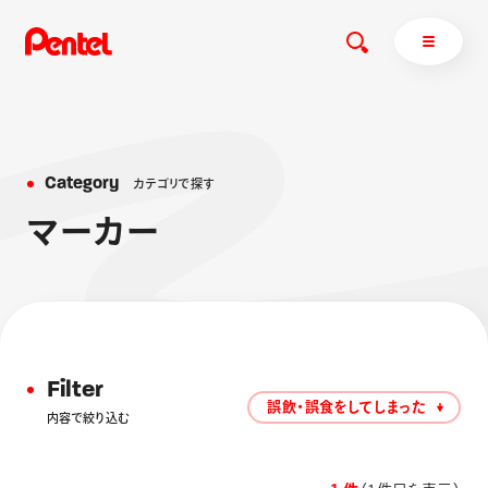
C
a
t
e
g
o
r
y
カ
テ
ゴ
リ
で
探
す
商品を探す
マ
ー
カ
ー
商品を探すトップ
ボールペン
ぺんてるについて
ペン
エナージェル
サインペン
オレンズ
マーカー
ぺんてるについてトップ
Filter
シャープペン
メッセージ
誤飲・誤食をしてしまった
内容で絞り込む
消し具
採用情報
ブラッシュ（筆）
運営会社