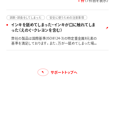
1 件
（1件目を表示）
画材
その他
誤飲・誤食をしてしまった
安全に使うための注意事項
インキを舐めてしまった・インキが口に触れてしま
った（えのぐ・クレヨンを含む）
弊社の製品は国際基準(ISO8124-3)の特定重金属8元素の
基準を満足しております。また、万が一舐めてしまった場合
でも、過去に重篤な症状が出たという報告はございませ
ん。しばらく様子を見て、普段と違う症状がある場合には、
医師へご相談ください。 なお、食品向けの製品ではござい
ませんので、口に触れる可能性のある用途にはお薦めして
おりません。 非推奨の筆記対象：食器 布巾 食品用ラッ
サポートトップへ
プフィルム など