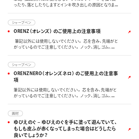
で、おやめください。
ったり、落としたりしますとインキ吹き出しの原因となりま
すのでお避けください。 ご使用後は必ずキャップをしてく
ださい。衣服等を汚す原因となります。また、ペン先が乾燥
し書けなくなります。（ノック式の場合はペン先を必ず収納
シャープペン
してください） 高温の場所には放置しないでください。 幼
ORENZ（オレンズ） のご使用上の注意事項
児の手の届かないところに置いてください。 万一、インキ
が目に入った場合はすぐに水で洗眼し、医師の手当てを受
筆記以外には使用しないでください。 芯を含み、先端がと
けてください。 筆記したものは、長時間たつと色あせする
がっているのでご注意してください。 ノック、消しゴム、先
場合があります。 衣服にインキがつくと落ちにくいのでご
金などの部品は口に入れないでください。のどにつまるお
注意してください。（水性インキであっても、水で簡単に落
それがあります。 幼児の手の届かないところにおいてくだ
ちることはありません） 布に書いて洗濯すると色移りするこ
さい。 携帯、保管時は必ずパイプを収納してください。け
シャープペン
とがあります。 長期間保管するとインキ溶剤が蒸発し、書
が及び物的損害のおそれがあります。（パイプ収納方法は、
ORENZNERO（オレンズネロ） のご使用上の注意事
けなくなる場合があります。ご購入後は、１～２年を目安
「オレンズ の正しい使用方法」をご参照ください。 残り芯
項
に使い切るようご使用ください。 油性マーキングペンにつ
が短くなると、筆記中に急にパイプが大きく引っ込むように
いては、特に次のことにご注意ください 1. 使い切っても火
なります。芯づまりの要因となりますので、短くなった芯は
筆記以外には使用しないでください。 芯を含み、先端がと
の中に捨てないでください。（金属缶の場合） 2. 長時間使
ノックして芯を取り除いて使用してください。 芯タンクの中
がっているのでご注意してください。 ノック、消しゴム、先
用するときは換気をよくしてください。 3. 火気に近づけな
に補充する芯の本数は、2～3本が適当です。 パイプが紙面
金、クリーナーピンなどの部品は口に入れないでください。
いでください。 ノック式の場合、クリップ部分を握ったままノ
に触れますので、強く書くと紙面に跡が残る場合がありま
のどにつまるおそれがあります。 幼児の手の届かないとこ
ックを繰り返すと、故障の原因となりますので、ご注意くださ
す。 芯づまり除去方法については「オレンズ の芯づまり除
ろに保管してください。 落下等にご注意ください。故障の
画材
い。 ノック式の「クリップ部分」は、「ペン先」を固定する部品
去方法」をご参照ください。 定規に当てて筆記すると保護
原因となります。 携帯、保管時は必ずパイプを収納してくだ
ゆびえのぐ – ゆびえのぐを手に塗って遊んでいて、
を取り付けており「ペン先」を出したまま、ポケットに引っ掛
パイプが浮き上がり芯が突出して芯が折れやすくなります。
さい。誤作動、パイプの破損及びけが、物的損害のおそれ
もしも皮ふが赤くなってしまった場合はどうしたら
けてしまった場合に汚さないようにペン先が戻るように設
そのため、定規の使用には向いておりません。
があります。（パイプ収納方法は、「オレンズネロのパイプ収
計されています。そのため、厚めの「ノートやバインダー」な
良いでしょうか？
納方法（保管方法）」をご参照ください。） 残り芯が短くなる