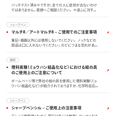
どに挟んだり、バック内のペン刺しやポケットに挟んだりす
と、筆記中に急にパイプが大きく引っ込むようになります。
パッチテスト済み※ですが、全ての人に症状が出ないわけ
る際に斜めになり、負荷が掛かると外れてしまう可能性が
芯づまりの要因となりますので、短くなった芯はノックして
ではありません。医師へご相談ください。 ※皮ふに対する
ありますので、ご注意ください。 カートリッジ交換式の場
芯を取り除いて使用してください。 芯づまり解消のために
刺激性を確かめるテストです。 化粧品と同じテストを実
合、「ペン先」は交換できないため、本体に１本に対し、カ
ペン先を分解する際は、細かい部品の紛失にご注意くださ
施し、安全性を確かめています。
ートリッジ交換は、３回を目安に新しい製品本体のご購入
い。 パイプが紙面に触れますので、強く書くと紙面に跡が
シャープペン
をご検討ください。 お湯につけたり（溶剤を含む）、温める
残る場合があります。 芯づまり除去方法については、「オレ
などは、別の不具合が発生する要因となりますので、おやめ
マルチ8／アートマルチ8 – ご使用でのご注意事項
ンズネロの芯が出なくなってしまったら」をご参照くださ
ください。 水性顔料のマーキングペンについては、長期保
い。 パイプを紙面から離さないで筆記を続けると（一筆書
筆記・描画以外には使用しないでください。 ノックなどの
管する場合は横向きに保管ください。 日本筆記具工業会
き等）パイプが短くなり、筆記できなくなります。（パイプを紙
部品は口に入れないでください。のどにつまる恐れがあり
の「お役立ち情報 マーキングペン編」もご参照ください。
面から離すと、筆記できるようになります。） 筆記荷重が高
ます。 落下等にご注意ください。故障の原因となります。
くなりますと安全機構によりペン先が引っ込みます。 本機
先端がとがっているので注意してください。 クリップの開く
構は、ノック操作しなくても芯をペン先側より引っ張ると抜
方向に大きな力が加わりますと、クリップが変形したり、破
画材
けますのでご注意ください。 芯タンクの中に補充する芯の
損・分解する原因となります。例）クリップを厚手の手帳やノ
理科実験（ミョウバン結晶化など）における絵の具
本数は、2～3本が適当です。 オレンズネロを快適にご使用
ートなどに挟んだりする行為 ペンを強く振ったり落とした
するに当たり、ぺんてる製シャープペンシル替芯(芯径０．
のご使用上のご注意について
りしますとインキ吹き出しの原因となります。(ボールペン
２／０．３／０．５）をご使用ください。 定規に当てて筆記
芯） 上向き筆記は、書けなくなったりインキもれの原因とな
ホームページ等で弊社の絵の具を使用した理科実験（ミョ
すると保護パイプが浮き上がり芯が突出して芯が折れやす
ります。（ボールペン芯） ご使用後は必ずペン先を収納して
ウバン結晶化など）が紹介されておりますが、化学的反応を
くなります。そのため、定規の使用には向いておりません。
ください。 高温の場所には放置しないでください。 幼児の
伴う実験においては、異臭が発生する場合がございます。
使用上のトラブル（芯が出ない、パイプが収納できない、パ
手の届かないところに保管してください。 替芯は、ぺんて
弊社と致しましては、お客様に安心・安全にご使用して頂
イプが曲がった、パイプが引っ込む、自動で芯が出ない等）
る製 マルチ8専用替芯（芯径2.0）／マルチ８専用ボール
けるように、描画以外の用途はお薦めしておりませんので
シャープペン
については、こちらの オレンズネロ困ったときの対応
ペン替芯（ボール径0.7）をご使用ください。 NON COPY
ご注意ください。
をご参照ください。
シャープペンシル – ご使用上の注意事項
芯 コピー機の種類によっては読み取る場合がございます
ので、コピー濃度を「薄め」に設定し、お試しいただいた上