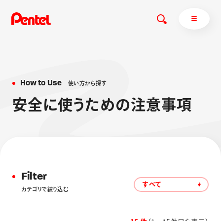
H
o
w
t
o
U
s
e
使
い
方
か
ら
探
す
商品を探す
安
全
に
使
う
た
め
の
注
意
事
項
商品を探すトップ
ボールペン
ぺんてるについて
ペン
エナージェル
サインペン
オレンズ
マーカー
ぺんてるについてトップ
Filter
シャープペン
メッセージ
すべて
カテゴリで絞り込む
消し具
採用情報
ブラッシュ（筆）
運営会社