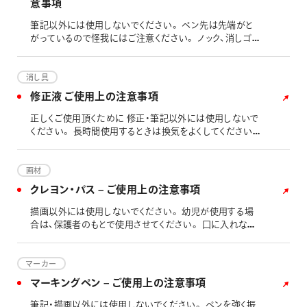
意事項
さい。 衣類や壁についた時は完全におちない場合があり
ます。 直射日光や高温多湿等を避けて保管してください。
筆記以外には使用しないでください。 ペン先は先端がと
えのぐを出したパレットは、乾燥する前に洗浄をお願い致
がっているので怪我にはご注意ください。 ノック、消しゴ
します。定着すると落ちにくくなります。また、アクリル系は
ム、先金などの部品は口に入れないでください。のどにつ
乾燥すると剥がれなくなります。 「ゆびえのぐ」以外は、「筆
まるおそれがあります。 幼児の手の届かないところに保管
やハケ」を利用しての描画を推奨しております。
してください。 落下等にご注意ください。故障の原因とな
消し具
ります。 携帯、保管時は必ずパイプを収納してください。誤
修正液 ご使用上の注意事項
作動、パイプの破損及びけが、物的損害のおそれがありま
す。 残り芯が短くなると、筆記中に急にパイプが大きく引っ
正しくご使用頂くために 修正・筆記以外には使用しないで
込むようになります。芯づまりの要因となりますので、短く
ください。 長時間使用するときは換気をよくしてください。
なった芯はノックして芯を取り除いて使用してください。
使用後はペン先に付着した余分なインキを不要な紙で拭
パイプが紙面に触れますので、強く書くと紙面に跡が残る場
き取って、しっかりとキャップをしてください。 ※ご注意：テ
合があります。 芯タンクの中に補充する芯の本数は、2～3
ィッシュは、拭き取りの際に使用すると、付着して取れなく
画材
本が適当です。 定規に当てて筆記すると保護パイプが浮き
なる恐れがあります。 ペン先を下に向けて保管しないでく
クレヨン・パス – ご使用上の注意事項
上がり芯が突出して芯が折れやすくなります。そのため、定
ださい。液が出なくなります。 火気に近づけないでくださ
規の使用には向いておりません。
い。 衣服に付着した場合は、乾燥後よくもんでください。
描画以外には使用しないでください。 幼児が使用する場
布地によってはシミが残ることがあります。 お使いの前に
合は、保護者のもとで使用させてください。 口に入れない
必ず先端を上にして、台紙などでペン先を２～3回空押し
でください。のどにつまるおそれがあります。 衣類につい
して空気抜きを行ってください。 再筆記の際に、インキの
た時は完全におちない場合があります。 直射日光や高温
種類によっては筆跡が薄くなることがあります。 幼児の手
の場所を避け、常温で保管してください。
マーカー
の届かないところに置いてください。 高温多湿や直射日光
マーキングペン – ご使用上の注意事項
のあたる場所には放置しないでください。 お湯につけた
り、温めるなどは、別の不具合が発生する要因となりますの
筆記・描画以外には使用しないでください。 ペンを強く振