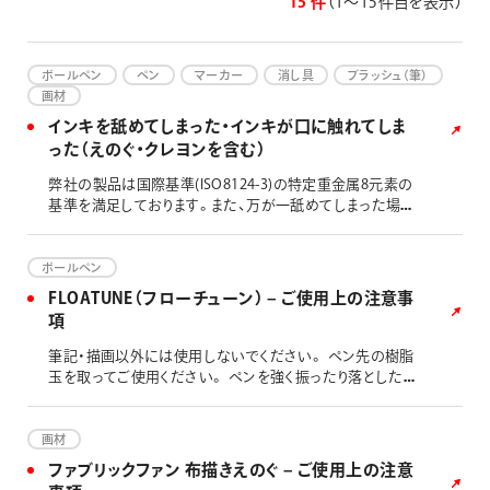
15 件
（1〜15件目を表示）
画材
その他
ボールペン
ペン
マーカー
消し具
ブラッシュ（筆）
画材
インキを舐めてしまった・インキが口に触れてしま
った（えのぐ・クレヨンを含む）
弊社の製品は国際基準(ISO8124-3)の特定重金属8元素の
基準を満足しております。また、万が一舐めてしまった場合
でも、過去に重篤な症状が出たという報告はございませ
ん。しばらく様子を見て、普段と違う症状がある場合には、
医師へご相談ください。 なお、食品向けの製品ではござい
ボールペン
ませんので、口に触れる可能性のある用途にはお薦めして
FLOATUNE（フローチューン） – ご使用上の注意事
おりません。 非推奨の筆記対象：食器 布巾 食品用ラッ
項
プフィルム など
筆記・描画以外には使用しないでください。 ペン先の樹脂
玉を取ってご使用ください。 ペンを強く振ったり落としたり
しますとインキ吹き出しの原因となります。 ペン先や製品
本体への衝撃は、書けなくなったりインキ吹き出し等の故
障の原因となります。 上向き筆記は、書けなくなったりイン
画材
キもれの原因となります。 ご使用後は必ずペン先を収納し
ファブリックファン 布描きえのぐ – ご使用上の注意
てください。 衣服などにインキが付くと落ちない場合があ