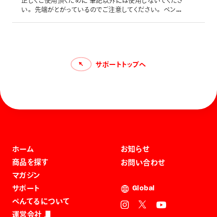
正しくご使用頂くために 筆記以外には使用しないでくださ
でご使用ください。又カラーコピー機には不向きです。
い。 先端がとがっているのでご注意してください。 ペン先
が金属製の製品は、落下などの衝撃が加わると、曲がるこ
とがございますので、落下には十分ご注意ください。 製品
は、落下などの衝撃が加わると本体が破損（キズ・割れ）す
ることがございますので、落下には十分ご注意ください。 ク
リップを開く方向に大きな力が加わりますと、クリップが変形
サポートトップへ
したり、破損・分解する原因となります。 例）クリップを厚手
の手帳やノートなどに挟んだりする行為 ノック、消しゴム、
先金などの部品は口に入れないでください。のどにつまる
おそれがあります。 幼児の手の届かないところに保管して
ください。 クリーナーピンは芯づまり除去以外には使わな
いでください。（クリーナーピン付のもの） 芯タンクの中に
補充する芯の本数は、普通のシャープペンシルの場合は2
～3本、複合筆記具の場合のシャープペンシルは、1～2本
が適当です。 シャープペンシルを持ち運ぶ際、外部から強
い力が加わるとペン先が曲がる場合がございます。（金属
ホーム
お知らせ
製パイプ） 「消しゴムのみ」を取り付けて行うと、消しゴムが
商品を探す
お問い合わせ
「芯タンク(芯を補充する筒)」に入り込んでしまい、取り除け
マガジン
なくなることがございますので、ご注意ください。 日本筆記
具工業会の「お役立ち情報 シャープペンシル編」もご参
サポート
Global
照ください。
ぺんてるについて
運営会社