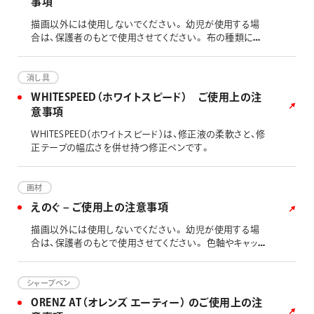
事項
ります。 高温の場所には放置しないでください。 幼児の手
の届かないところに保管してください。 本製品のインキは
描画以外には使用しないでください。 幼児が使用する場
油性染料インキとなります。製品の特性上、筆跡が光に長
合は、保護者のもとで使用させてください。 布の種類によ
時間さらされると、退色する場合があります。
っては適さない布もあります。 目立たないところで試して
からご使用ください。 キャップを口に入れないよう注意し
てください。のどにつまる恐れがあります。 目に入らない
消し具
ようご注意ください。もし入った場合は、流水でよく洗って
WHITESPEED（ホワイトスピード） ご使用上の注
ください。 えのぐと水は2:1程度で薄めて使うのが最適で
意事項
す。えのぐを水で薄めすぎると、耐水性が弱くなったり定着
しにくくなる場合があります。 使用中、えのぐのついた筆は
WHITESPEED（ホワイトスピード）は、修正液の柔軟さと、修
硬化防止のため、出来る限り水につけておいてください。
正テープの幅広さを併せ持つ修正ペンです。
塗布に失敗した場合は、えのぐが乾燥する前に処置してく
ださい。 ①他の部分のえのぐが乾いていれば、すぐに部分
つまみ洗いで色を落とします。（乾いていない部分が他に
画材
あると水でにじんでしまうので注意してください。） ②他の
えのぐ – ご使用上の注意事項
部分が乾いていないときには、下にタオルなど吸水性の良
い布を当て、綿棒を少し湿らせて染み抜きの要領でトント
描画以外には使用しないでください。 幼児が使用する場
ンたたくように色をとります。 ※完全に落ちない場合があ
合は、保護者のもとで使用させてください。 色軸やキャップ
ります。 ご使用後はチューブの口元をよく拭き、必ずキャッ
を口に入れないよう注意してください。のどにつまる恐れ
プをしめてください。 衣服などについた場合は落ちませ
があります。 目や口に入らないようご注意ください。もし
ん。 ドライクリーニングは色落ちする場合があります。 布
飲み込んだり、目に入った時は、すぐに水やぬるま湯で洗い
シャープペン
の種類や洗濯方法によっては洗濯で落ちやすい場合があり
流して、異常が出た場合は医師にご相談ください。 ご使用
ORENZ AT（オレンズ エーティー） のご使用上の注
ます。 直射日光や高温多湿等を避けて保管してください。
後は容器の口元をよく拭き、必ずキャップ、フタをしめてくだ