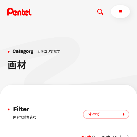
C
a
t
e
g
o
r
y
カ
テ
ゴ
リ
で
探
す
商品を探す
画
材
商品を探すトップ
ボールペン
ぺんてるについて
ペン
エナージェル
サインペン
オレンズ
マーカー
ぺんてるについてトップ
Filter
シャープペン
メッセージ
すべて
内容で絞り込む
消し具
採用情報
ブラッシュ（筆）
運営会社