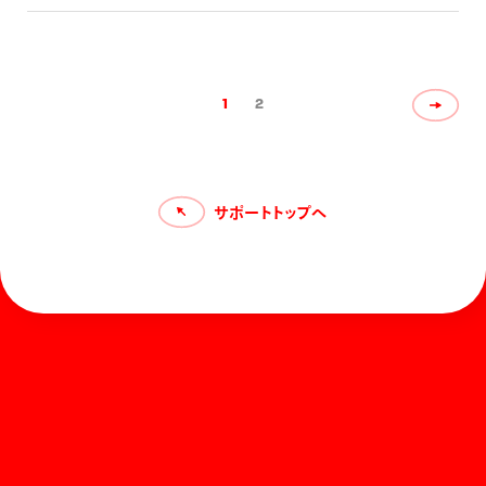
でください。のどにつまるおそれがあります。 衣類につい
た時は完全におちない場合があります。 直射日光や高温
の場所を避け、常温で保管してください。
1
2
サポートトップへ
ホーム
お知らせ
商品を探す
お問い合わせ
マガジン