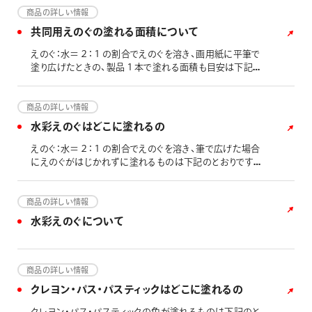
飲み込んだり、目に入った時は、すぐに水やぬるま湯で洗い
商品の詳しい情報
流して、異常が出た場合は医師にご相談ください。 ご使用
共同用えのぐの塗れる面積について
後は容器の口元をよく拭き、必ずキャップ、フタをしめてくだ
さい。 衣類や壁についた時は完全におちない場合があり
えのぐ：水＝２：１の割合でえのぐを溶き、画用紙に平筆で
ます。 直射日光や高温多湿等を避けて保管してください。
塗り広げたときの、製品１本で塗れる面積も目安は下記の
えのぐを出したパレットは、乾燥する前に洗浄をお願い致
とおりです。 ※あくまでも「画用紙」に塗り広げたときのデ
します。定着すると落ちにくくなります。また、アクリル系は
ータになりますので、実際のご使用においては差が生じま
乾燥すると剥がれなくなります。 「ゆびえのぐ」以外は、「筆
す。 ※２度塗りする場合は、塗れる面積はさらに半分にな
商品の詳しい情報
やハケ」を利用しての描画を推奨しております。
ります。 ※ゆびえのぐ（ＷＨＧ）は水を加えず、原液の状態
水彩えのぐはどこに塗れるの
で画用紙に手で塗り広げたときの面積となります。
えのぐ：水＝２：１の割合でえのぐを溶き、筆で広げた場合
にえのぐがはじかれずに塗れるものは下記のとおりです。
※水に濡れたり強くこすったりすると、色落ちしたり剥がれ
たりする場合があります。 ※えのぐを薄めすぎると、「○」の
塗布面でもはじかれて塗れない場合があります。 ※表面
商品の詳しい情報
の加工状態や汚れ具合によっては、「○」の塗布面でもはじ
水彩えのぐについて
かれて塗れない場合があります。
商品の詳しい情報
クレヨン・パス・パスティックはどこに塗れるの
クレヨン・パス・パスティックの色が塗れるものは下記のと