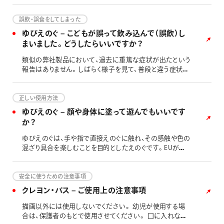
誤飲・誤食をしてしまった
ゆびえのぐ – こどもが誤って飲み込んで（誤飲）し
まいました。どうしたらいいですか？
類似の弊社製品において、過去に重篤な症状が出たという
報告はありません。しばらく様子を見て、普段と違う症状が
ある場合は、医師へご相談ください。また、本製品には、こ
どもが飲み込んだ際にすぐに吐き出すよう、苦味剤が含ま
れています。口に残っている場合がありますので、水でよく
正しい使用方法
すすぎ、うがいをするか、濡れた布等でお口の中をふきとっ
ゆびえのぐ – 顔や身体に塗って遊んでもいいです
てください。 なお、本製品は、欧州玩具安全指令EN71-3の
か？
基準を満たす配合です。EN71-3では､子供が誤って飲み込
んだ場合を想定して､重金属19物質（17元素）に対して､溶
ゆびえのぐは、手や指で直接えのぐに触れ、その感触や色の
出量の基準値を設けています。19物質（17元素）とは、国際
混ざり具合を楽しむことを目的としたえのぐです。EUが定
玩具安全性基準ISO8124-3が定める8元素の重金属（カドミ
めた玩具安全指令EN71-7では、安心して子供が手でえのぐ
ウム、鉛、水銀、クロム、バリウム、ヒ素、アンチモン、セレン）
に触れられるよう、フィンガーペイント用のえのぐ等に対
のほかに、アルミニウム、ホウ素、コバルト、銅、マンガン、
し、様々な要求事項が定められています。このえのぐは、そ
安全に使うための注意事項
ニッケル、スズ、ストロンチウム、亜鉛のことを指します。 ※
の要求事項を満たしていますが、手指以外の身体や顔への
クレヨン・パス – ご使用上の注意事項
アレルギーに関しては、ご使用いただく前にかかりつけ医
ペイントにはおすすめできません。手だけでご使用下さ
にご相談頂きますようお願いいたします。
い。
描画以外には使用しないでください。 幼児が使用する場
合は、保護者のもとで使用させてください。 口に入れない