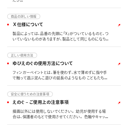
ださ
塗布に失敗した場合は、えのぐが乾燥する前に処置してく
い。
ださい。 ①他の部分のえのぐが乾いていれば、すぐに部分
つまみ洗いで色を落とします。（乾いていない部分が他に
綿・麻・ポリエステルなど様々な布に
商品の詳しい情報
あると水でにじんでしまうので注意してください。） ②他の
お使いいただけます。 筆やスポンジを使って布に絵や文字
Ｘ仕様について
部分が乾いていないときには、下にタオルなど吸水性の良
などを描きま
い布を当て、綿棒を少し湿らせて染み抜きの要領でトント
す。
製品によっては、品番の先頭に「X」がついているものと、つ
ンたたくように色をとります。 ※完全に落ちない場合があ
いていないものがありますが、製品として同じものになりま
ります。 ご使用後はチューブの口元をよく拭き、必ずキャッ
一般の水彩えのぐ
す。 違いは、「Ｘ」がついている品番のものは、パッケージ
プをしめてください。 衣服などについた場合は落ちませ
と同じように、えのぐを混ぜたり、水で薄めたりして使用し
（シース）に入っている製品になります。 下記に一例を載せ
ん。 ドライクリーニングは色落ちする場合があります。 布
ます。 乾いたら完成です。塗ってから24時間以上経った
させていただきます。
正しい使用方法
の種類や洗濯方法によっては洗濯で落ちやすい場合があり
ら、洗濯も可能です。 ご使用後は、パレット、筆等はえのぐ
ゆびえのぐの使用方法について
ます。 直射日光や高温多湿等を避けて保管してください。
が乾く前に水で洗ってください。 その他、ご注意事項につ
いてはこちらのページも合わせてご覧ください。
フィンガーペイントとは、筆を使わず、水で薄めずに指や手
で触って遊ぶ泥んこ遊びの延長のようなもの こどもたちの
精神を安定させるセラピーとして始まった。
安全に使うための注意事項
えのぐ – ご使用上の注意事項
描画以外には使用しないでください。 幼児が使用する場
合は、保護者のもとで使用させてください。 色軸やキャップ
を口に入れないよう注意してください。のどにつまる恐れ
があります。 目や口に入らないようご注意ください。もし