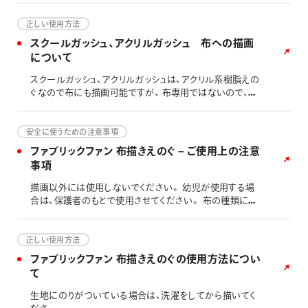
ん。しばらく様子を見て、普段と違う症状がある場合には、
医師へご相談ください。 なお、食品向けの製品ではござい
正しい使用方法
ませんので、口に触れる可能性のある用途にはお薦めして
スクールガッシュ、アクリルガッシュ 布への描画
おりません。 非推奨の筆記対象：食器 布巾 食品用ラッ
について
プフィルム など
スクールガッシュ、アクリルガッシュは、アクリル系樹脂えの
ぐなので布にも描画可能ですが、 布専用ではないので、依
れたり擦れたりすると描画面が剝がれることがあります。
「布」への描画には「布描きえのぐ」をおすすめします。
安全に使うための注意事項
ファブリックファン 布描きえのぐ – ご使用上の注意
事項
描画以外には使用しないでください。 幼児が使用する場
合は、保護者のもとで使用させてください。 布の種類によ
っては適さない布もあります。 目立たないところで試して
からご使用ください。 キャップを口に入れないよう注意し
てください。のどにつまる恐れがあります。 目に入らない
正しい使用方法
ようご注意ください。もし入った場合は、流水でよく洗って
ファブリックファン 布描きえのぐの使用方法につい
ください。 えのぐと水は2:1程度で薄めて使うのが最適で
て
す。えのぐを水で薄めすぎると、耐水性が弱くなったり定着
しにくくなる場合があります。 使用中、えのぐのついた筆は
生地にのりがついている場合は、洗濯をしてから描いてく
硬化防止のため、出来る限り水につけておいてください。