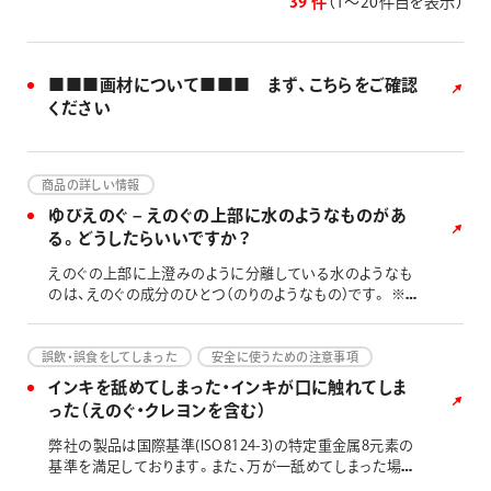
39 件
（1〜20件目を表示）
画材
その他
■■■画材について■■■ まず、こちらをご確認
ください
商品の詳しい情報
ゆびえのぐ – えのぐの上部に水のようなものがあ
る。どうしたらいいですか？
えのぐの上部に上澄みのように分離している水のようなも
のは、えのぐの成分のひとつ（のりのようなもの）です。 ※
下記写真の点線部分
誤飲・誤食をしてしまった
安全に使うための注意事項
インキを舐めてしまった・インキが口に触れてしま
った（えのぐ・クレヨンを含む）
弊社の製品は国際基準(ISO8124-3)の特定重金属8元素の
基準を満足しております。また、万が一舐めてしまった場合
でも、過去に重篤な症状が出たという報告はございませ